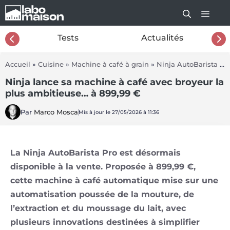
Aller
au
contenu
26
Tests
Actualités
Accueil
»
Cuisine
»
Machine à café à grain
»
Ninja AutoBarista Pro
Ninja lance sa machine à café avec broyeur la
plus ambitieuse… à 899,99 €
Par
Marco Mosca
Mis à jour le 27/05/2026 à 11:36
La Ninja AutoBarista Pro est désormais
disponible à la vente. Proposée à 899,99 €,
cette machine à café automatique mise sur une
automatisation poussée de la mouture, de
l’extraction et du moussage du lait, avec
plusieurs innovations destinées à simplifier