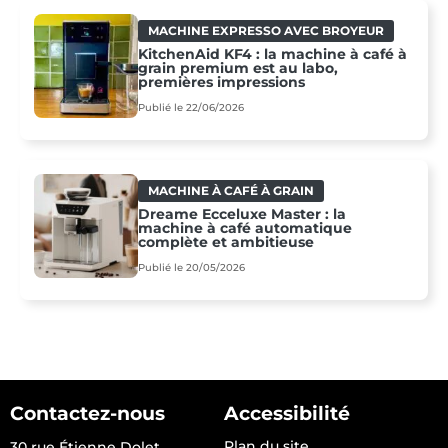
MACHINE EXPRESSO AVEC BROYEUR
KitchenAid KF4 : la machine à café à
grain premium est au labo,
premières impressions
Publié le 22/06/2026
MACHINE À CAFÉ À GRAIN
Dreame Ecceluxe Master : la
machine à café automatique
complète et ambitieuse
Publié le 20/05/2026
Contactez-nous
Accessibilité
Plan du site
30 rue Étienne Dolet