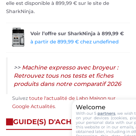
elle est disponible à 899,99 € sur le site de
SharkNinja.
Voir l’offre sur SharkNinja à 899,99 €
à partir de 899,99 € chez undefined
>>
Machine expresso avec broyeur :
Retrouvez tous nos tests et fiches
produits dans notre comparatif 2026
Suivez
toute l'actualité de Labo Maison sur
Welcome
Google Actualités
.
With our 5
partners
, we wish 
on your devices (cookies, pix
GUIDE(S) D'ACHAT
your personal data with our p
this website or in our emails,
obtained later, including in ot
Processing this data (identi