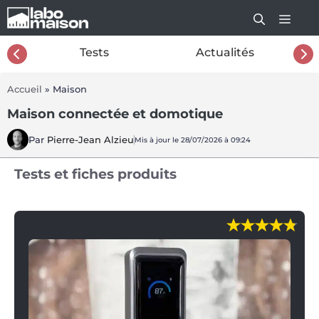
Aller
au
contenu
26
Tests
Actualités
Accueil
»
Maison
Maison connectée et domotique
Par
Pierre-Jean Alzieu
Mis à jour le 28/07/2026 à 09:24
Tests et fiches produits