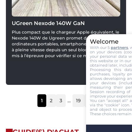
UGreen Nexode 140W GaN
Plus compact que le chargeur Apple équivalent, le
Nexode 140W de Ugreen promet de recharger
Welcome
ordinateurs portables, smartphones et accessoires
With our 5
partners
, 
à pleine vitesse depuis un seul bloc. Nous l’avons
on your devices (coo
mis à l’épreuve pour vérifier si ce modèle GaN
your personal data w
this website or in our
tient toutes ses promesses.
obtained later, includ
Processing this data
purchases, loyalty pr
allows developing an
your devices (inclu
measuring their per
Session recording of
improve your experie
1
2
3
…
19
You can "accept all"
Page
Page
Page
Page
via the "cookie" icon
.
and object to process
These choices remain 