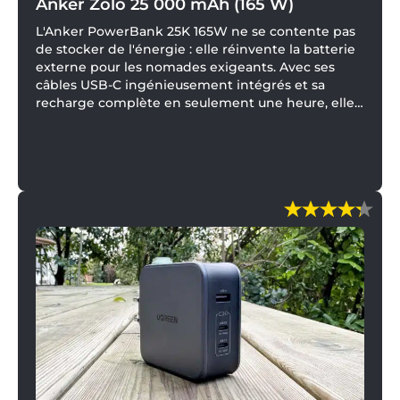
Anker Zolo 25 000 mAh (165 W)
L'Anker PowerBank 25K 165W ne se contente pas
de stocker de l'énergie : elle réinvente la batterie
externe pour les nomades exigeants. Avec ses
câbles USB-C ingénieusement intégrés et sa
recharge complète en seulement une heure, elle
promet de mettre fin au chaos des fils emmêlés.
Mais que valent réellement ses 165W et sa
capacité annoncée face à nos mesures de
laboratoire ? Voici notre verdict sur celle qui veut
devenir l’accessoire ultime de votre sac à dos.