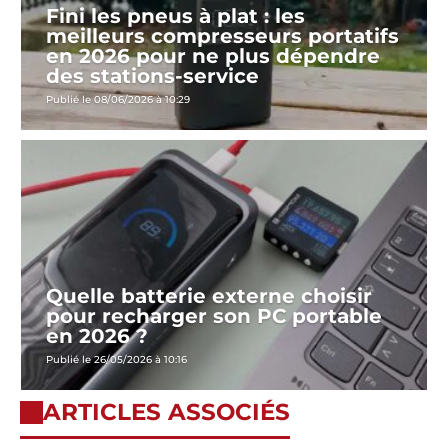
Fini les pneus à plat : les
meilleurs compresseurs portatifs
en 2026 pour ne plus dépendre
des stations-service
Publié le 08/06/2026 à 10:29
Quelle batterie externe choisir
pour recharger son PC portable
en 2026 ?
Publié le 26/05/2026 à 10:16
ARTICLES ASSOCIÉS