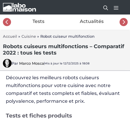
Aller
au
contenu
26
Tests
Actualités
Accueil
»
Cuisine
»
Robot cuiseur multifonction
Robots cuiseurs multifonctions – Comparatif
2022 : tous les tests
Par
Marco Mosca
Mis à jour le 12/12/2025 à 18:08
Découvrez les meilleurs robots cuiseurs
multifonctions pour votre cuisine avec notre
comparatif et tests complets et fiables, évaluant
polyvalence, performance et prix.
Tests et fiches produits