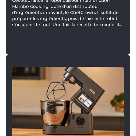
Cecotec lance le robot cuiseur multifonction
Mambo Cooking, doté d’un distributeur
d’ingrédients innovant, le ChefCrown. Il suffit de
préparer les ingrédients, puis de laisser le robot
s'occuper de tout. Une fois la recette terminée, il
ne reste plus qu'à déguster ! Sur le papier, cette
proposition est particulièrement séduisante. Le
robot est livré avec une gamme complète
d’accessoires permettant de cuire à la vapeur,
pétrir, battre et découper, offrant ainsi une
véritable polyvalence en cuisine.