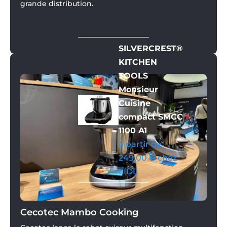
grande distribution.
SILVERCREST®
KITCHEN
TOOLS
Monsieur
Cuisine
compact SMCC
1100 A1
à partir de
249,00 € chez
LIDL
Cecotec Mambo Cooking