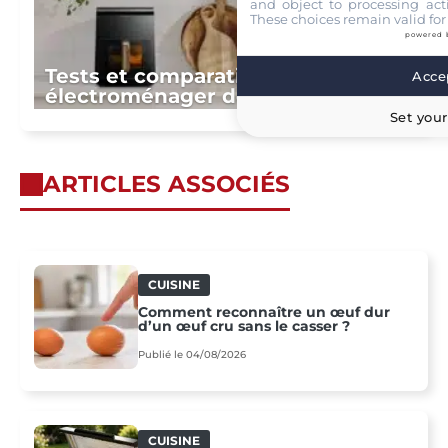
and object to processing acti
These choices remain valid for
powered 
Tests et comparatifs du petit
Accep
électroménager de cuisine 2026
Set your
ARTICLES ASSOCIÉS
CUISINE
Comment reconnaître un œuf dur
d’un œuf cru sans le casser ?
Publié le 04/08/2026
CUISINE