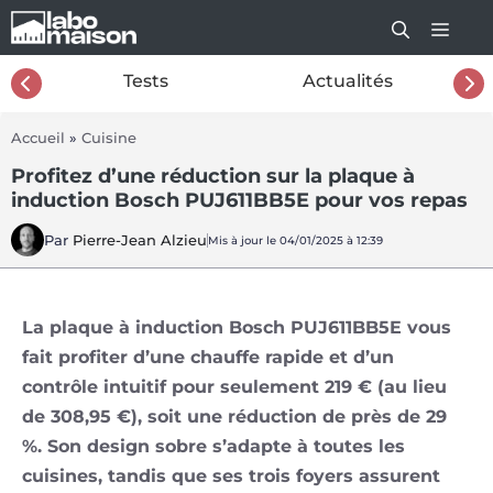
Aller
au
contenu
26
Tests
Actualités
Accueil
»
Cuisine
Profitez d’une réduction sur la plaque à
induction Bosch PUJ611BB5E pour vos repas
Par
Pierre-Jean Alzieu
Mis à jour le 04/01/2025 à 12:39
La plaque à induction Bosch PUJ611BB5E vous
fait profiter d’une chauffe rapide et d’un
contrôle intuitif pour seulement 219 € (au lieu
de 308,95 €), soit une réduction de près de 29
%. Son design sobre s’adapte à toutes les
cuisines, tandis que ses trois foyers assurent