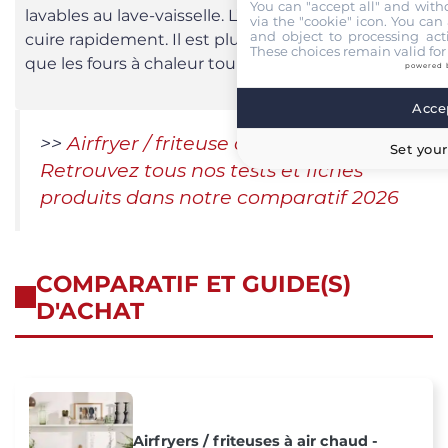
You can "accept all" and with
lavables au lave-vaisselle. L’airfryer permet de
via the "cookie" icon
. You can 
and object to processing acti
cuire rapidement. Il est plus rapide, jusqu’à 75 %,
These choices remain valid for
que les fours à chaleur tournante.
powered 
Accep
>>
Airfryer / friteuse à air chaud :
Set your
Retrouvez tous nos tests et fiches
produits dans notre comparatif 2026
COMPARATIF ET GUIDE(S)
D'ACHAT
Airfryers / friteuses à air chaud -