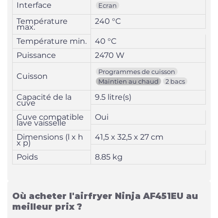
Interface
Ecran
Température
240 °C
max.
Température min.
40 °C
Puissance
2470 W
Programmes de cuisson
Cuisson
Maintien au chaud
2 bacs
Capacité de la
9.5 litre(s)
cuve
Cuve compatible
Oui
lave vaisselle
Dimensions (l x h
41,5 x 32,5 x 27 cm
x p)
Poids
8.85 kg
Où acheter l'airfryer Ninja AF451EU au
meilleur prix ?