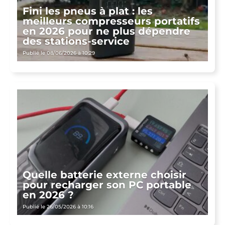
Fini les pneus à plat : les
meilleurs compresseurs portatifs
en 2026 pour ne plus dépendre
des stations-service
Publié le 08/06/2026 à 10:29
Quelle batterie externe choisir
pour recharger son PC portable
en 2026 ?
Publié le 26/05/2026 à 10:16