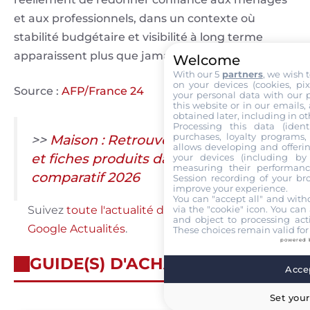
et aux professionnels, dans un contexte où
stabilité budgétaire et visibilité à long terme
apparaissent plus que jamais indispensables.
Welcome
With our 5
partners
, we wish 
on your devices (cookies, pix
Source :
AFP/France 24
your personal data with our p
this website or in our emails,
obtained later, including in ot
Processing this data (identi
purchases, loyalty programs, 
>>
Maison : Retrouvez tous nos tests
allows developing and offerin
et fiches produits dans notre
your devices (including by 
measuring their performanc
comparatif 2026
Session recording of your br
improve your experience.
You can "accept all" and with
via the "cookie" icon
. You can 
Suivez
toute l'actualité de Labo Maison sur
and object to processing acti
Google Actualités
.
These choices remain valid for
powered 
GUIDE(S) D'ACHAT
Accep
Set your