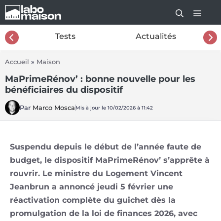
Aller
au
contenu
26
Tests
Actualités
Accueil
»
Maison
MaPrimeRénov’ : bonne nouvelle pour les
bénéficiaires du dispositif
Par
Marco Mosca
Mis à jour le 10/02/2026 à 11:42
Suspendu depuis le début de l’année faute de
budget, le dispositif MaPrimeRénov’ s’apprête à
rouvrir. Le ministre du Logement Vincent
Jeanbrun a annoncé jeudi 5 février une
réactivation complète du guichet dès la
promulgation de la loi de finances 2026, avec