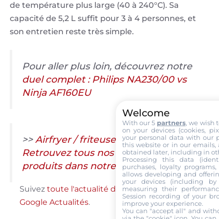
de température plus large (40 à 240°C). Sa
capacité de 5,2 L suffit pour 3 à 4 personnes, et
son entretien reste très simple.
Pour aller plus loin, découvrez notre
duel complet : Philips NA230/00 vs
Ninja AF160EU
Welcome
With our 5
partners
, we wish 
on your devices (cookies, pix
>>
Airfryer / friteuse à air chaud :
your personal data with our p
this website or in our emails,
Retrouvez tous nos tests et fiches
obtained later, including in ot
Processing this data (identi
produits dans notre comparatif 2026
purchases, loyalty programs, 
allows developing and offerin
your devices (including by 
Suivez
toute l'actualité de Labo Maison sur
measuring their performanc
Session recording of your br
Google Actualités
.
improve your experience.
You can "accept all" and with
via the "cookie" icon
. You can 