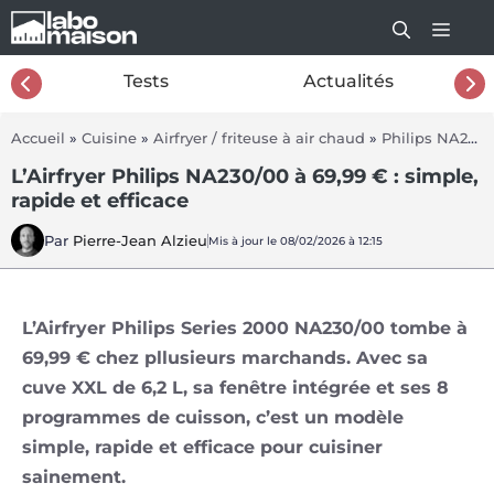
Aller
au
contenu
26
Tests
Actualités
Accueil
»
Cuisine
»
Airfryer / friteuse à air chaud
»
Philips NA230/00 Airfryer series 2000
L’Airfryer Philips NA230/00 à 69,99 € : simple,
rapide et efficace
Par
Pierre-Jean Alzieu
Mis à jour le 08/02/2026 à 12:15
L’Airfryer Philips Series 2000 NA230/00 tombe à
69,99 € chez pllusieurs marchands. Avec sa
cuve XXL de 6,2 L, sa fenêtre intégrée et ses 8
programmes de cuisson, c’est un modèle
simple, rapide et efficace pour cuisiner
sainement.