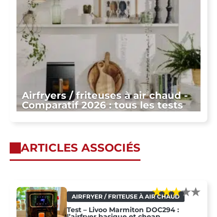
Airfryers / friteuses à air chaud -
Comparatif 2026 : tous les tests
ARTICLES ASSOCIÉS
AIRFRYER / FRITEUSE À AIR CHAUD
Test – Livoo Marmiton DOC294 :
l’airfryer basique et cheap