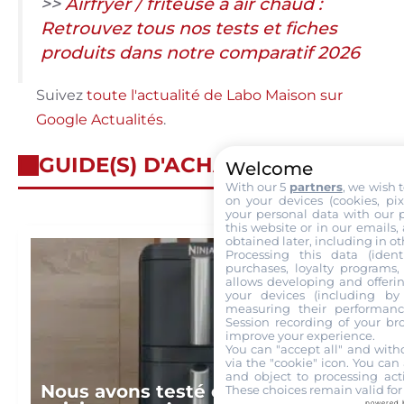
>>
Airfryer / friteuse à air chaud :
Retrouvez tous nos tests et fiches
produits dans notre comparatif 2026
Suivez
toute l'actualité de Labo Maison sur
Google Actualités
.
GUIDE(S) D'ACHAT
Welcome
With our 5
partners
, we wish 
on your devices (cookies, pix
your personal data with our p
this website or in our emails,
obtained later, including in ot
Processing this data (identi
purchases, loyalty programs, 
allows developing and offerin
your devices (including by 
measuring their performanc
Session recording of your br
improve your experience.
You can "accept all" and with
via the "cookie" icon
. You can 
and object to processing acti
Nous avons testé ces airfryers :
These choices remain valid for
powered 