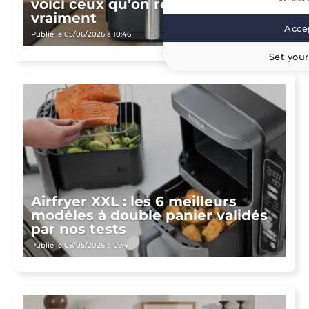
voici ceux qu’on recommande
vraiment
Accep
Publié le 05/06/2026 à 10:46
Set your
Airfryer XXL : les 6 meilleurs
modèles à double panier validés
par nos tests
Publié le 08/05/2026 à 09:41