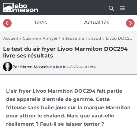
Aller
au
contenu
26
Tests
Actualités
Accueil
»
Cuisine
»
Airfryer / friteuse à air chaud
»
Livoo DOC294
Le test du air fryer Livoo Marmiton DOC294
livre ses résultats
Par
Marco Mosca
Mis à jour le 28/02/2025 à 17:45
L'air fryer Livoo Marmiton DOC294 fait partie
des appareils d'entrée de gamme. Cette
friteuse sans huile joue sur la marque Marmiton
pour attirer le chaland. Mais que vaut-elle
réellement ? Faut-il se laisser tenter ?