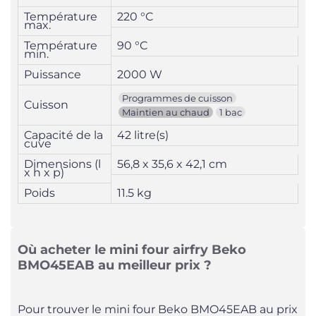
Température
220 °C
max.
Température
90 °C
min.
Puissance
2000 W
Programmes de cuisson
Cuisson
Maintien au chaud
1 bac
Capacité de la
42 litre(s)
cuve
Dimensions (l
56,8 x 35,6 x 42,1 cm
x h x p)
Poids
11.5 kg
Où acheter le mini four airfry Beko
BMO45EAB au meilleur prix ?
Pour trouver le mini four Beko BMO45EAB au prix