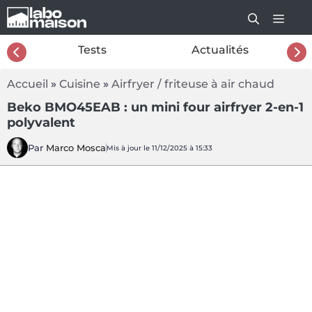
Aller
au
contenu
26
Tests
Actualités
Accueil
»
Cuisine
»
Airfryer / friteuse à air chaud
Beko BMO45EAB : un mini four airfryer 2-en-1
polyvalent
Par
Marco Mosca
Mis à jour le 11/12/2025 à 15:33