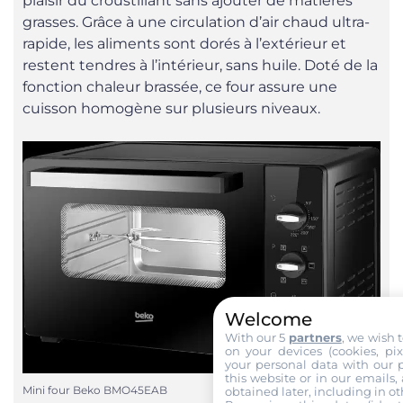
plaisir du croustillant sans ajouter de matières
grasses. Grâce à une circulation d’air chaud ultra-
rapide, les aliments sont dorés à l’extérieur et
restent tendres à l’intérieur, sans huile. Doté de la
fonction chaleur brassée, ce four assure une
cuisson homogène sur plusieurs niveaux.
Welcome
With our 5
partners
, we wish 
on your devices (cookies, pix
your personal data with our p
this website or in our emails,
Mini four Beko BMO45EAB
obtained later, including in ot