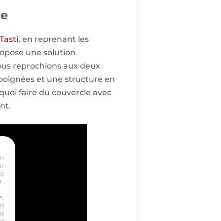
ce
Tasti
, en reprenant les
ropose une solution
 Nous reprochions aux deux
poignées et une structure en
quoi faire du couvercle avec
nt.
on
ur
te
r,
s,
ng
ng
nd