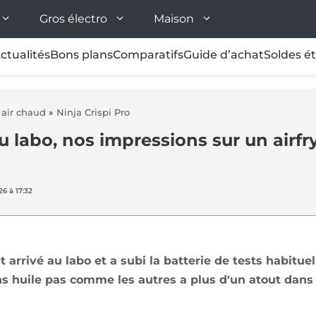
Gros électro
Maison
ctualités
Bons plans
Comparatifs
Guide d’achat
Soldes é
à air chaud
»
Ninja Crispi Pro
au labo, nos impressions sur un airfr
26 à 17:32
st arrivé au labo et a subi la batterie de tests habitu
ns huile pas comme les autres a plus d'un atout dans 