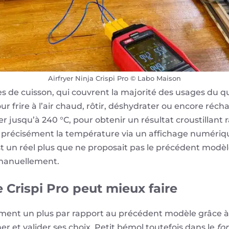
Airfryer Ninja Crispi Pro © Labo Maison
 de cuisson, qui couvrent la majorité des usages du q
 frire à l’air chaud, rôtir, déshydrater ou encore récha
 jusqu’à 240 °C, pour obtenir un résultat croustillant 
précisément la température via un affichage numériqu
’est un réel plus que ne proposait pas le précédent mod
 manuellement.
e Crispi Pro peut mieux faire
ement un plus par rapport au précédent modèle grâce à 
er et valider ses choix. Petit bémol toutefois dans le
fo