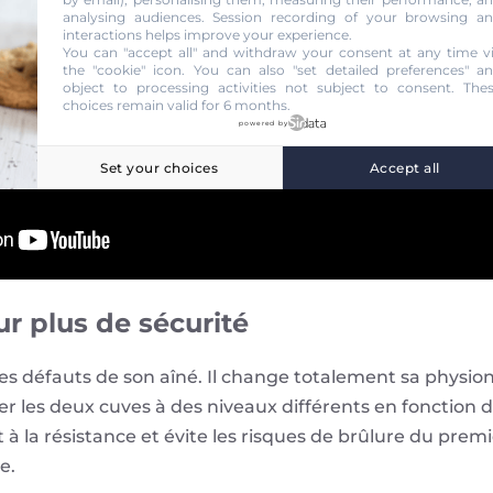
analysing audiences. Session recording of your browsing a
interactions helps improve your experience.
You can "accept all" and withdraw your consent at any time v
the "cookie" icon
. You can also "set detailed preferences" a
object to processing activities not subject to consent. The
choices remain valid for 6 months.
powered by
Set your choices
Accept all
r plus de sécurité
e les défauts de son aîné. Il change totalement sa phys
ser les deux cuves à des niveaux différents en fonction d
 à la résistance et évite les risques de brûlure du prem
e.