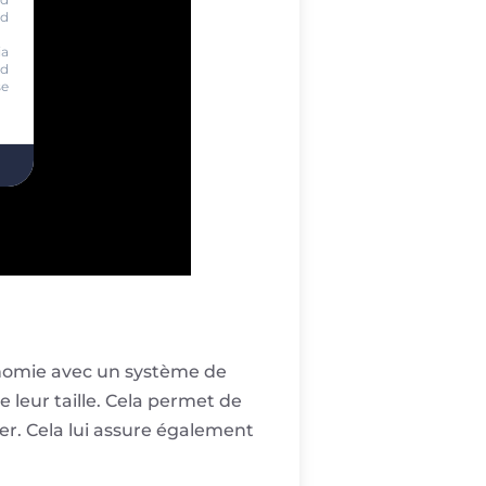
nd
ia
nd
se
ionomie avec un système de
e leur taille. Cela permet de
ier. Cela lui assure également