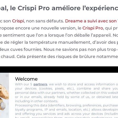
bal, le Crispi Pro améliore l’expérien
ec son
Crispi
, non sans défauts.
Dreame a suivi avec son 
ropose encore une nouvelle version, le
Crispi Pro
, qui p
le sentiment que l’on a lorsque l’on déballe l’appareil.
e de régler la température manuellement, d’avoir des 
deux cuves fournies. Nous ne savions pas non plus trop 
r chaud. Cela présente des risques de brûlure notamme
Welcome
With our 5
partners
, we wish to store and access information 
your devices (cookies, pixels, etc.), combine and share yo
personal data with our partners, whether collected on this websi
or in our emails, already held by some of us, or obtained late
including in other contexts.
Processing this data (identifiers, browsing, preferences, purchase
loyalty programs, IP and emails, location, etc.) allows developi
and offering you services and ads across your devices (includi
by email), personalising them, measuring their performance, a