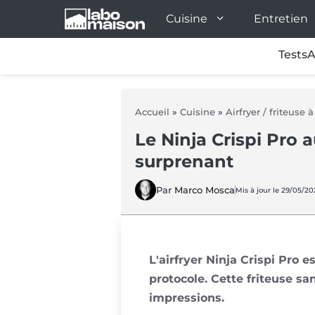
Aller
Cuisine
Entretien
au
contenu
Tests
A
Accueil
»
Cuisine
»
Airfryer / friteuse 
Le Ninja Crispi Pro 
surprenant
Par
Marco Mosca
Mis à jour le 29/05/20
L'airfryer Ninja Crispi Pro e
protocole. Cette friteuse sa
impressions.