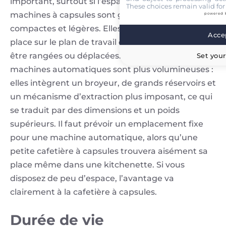
important, surtout si l’espace est limité. Les
These choices remain valid for
machines à capsules sont généralement
powered 
compactes et légères. Elles occupent peu de
Accep
place sur le plan de travail et peuvent facilement
être rangées ou déplacées. En comparaison, les
Set your
machines automatiques sont plus volumineuses :
elles intègrent un broyeur, de grands réservoirs et
un mécanisme d’extraction plus imposant, ce qui
se traduit par des dimensions et un poids
supérieurs. Il faut prévoir un emplacement fixe
pour une machine automatique, alors qu’une
petite cafetière à capsules trouvera aisément sa
place même dans une kitchenette. Si vous
disposez de peu d’espace, l’avantage va
clairement à la cafetière à capsules.
Durée de vie