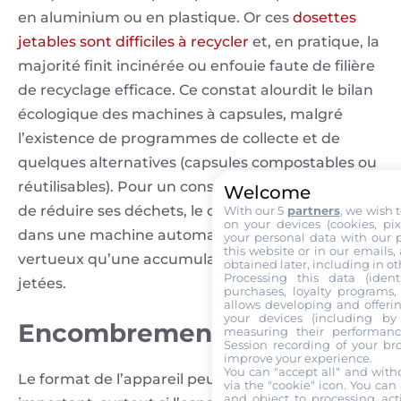
en aluminium ou en plastique. Or ces
dosettes
jetables sont difficiles à recycler
et, en pratique, la
majorité finit incinérée ou enfouie faute de filière
de recyclage efficace. Ce constat alourdit le bilan
écologique des machines à capsules, malgré
l’existence de programmes de collecte et de
quelques alternatives (capsules compostables ou
réutilisables). Pour un consommateur soucieux
Welcome
de réduire ses déchets, le choix du café en grains
With our 5
partners
, we wish 
on your devices (cookies, pix
dans une machine automatique sera donc plus
your personal data with our p
this website or in our emails,
vertueux qu’une accumulation de dosettes
obtained later, including in ot
Processing this data (identi
jetées.
purchases, loyalty programs, 
allows developing and offerin
your devices (including by 
Encombrement
measuring their performanc
Session recording of your br
improve your experience.
You can "accept all" and with
Le format de l’appareil peut être un critère
via the "cookie" icon
. You can 
and object to processing acti