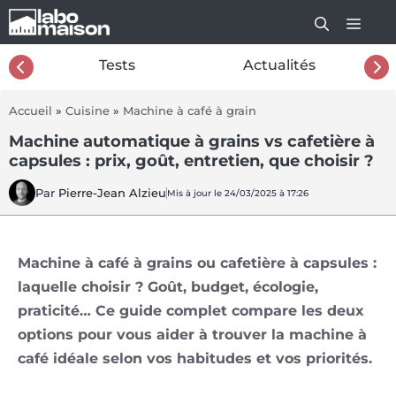
Aller
au
contenu
26
Tests
Actualités
Accueil
»
Cuisine
»
Machine à café à grain
Machine automatique à grains vs cafetière à
capsules : prix, goût, entretien, que choisir ?
Par
Pierre-Jean Alzieu
Mis à jour le 24/03/2025 à 17:26
Machine à café à grains ou cafetière à capsules :
laquelle choisir ? Goût, budget, écologie,
praticité… Ce guide complet compare les deux
options pour vous aider à trouver la machine à
café idéale selon vos habitudes et vos priorités.