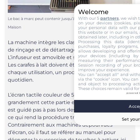
Welcome
With our 5
partners
, we wish 
Le bac à marc peut contenir jusqu’à 14 galettes de café. © Labo
on your devices (cookies, pix
Maison
your personal data with our p
this website or in our emails,
obtained later, including in ot
Processing this data (identi
La machine intègre les classiques programmes
purchases, loyalty programs, 
de rinçage et de détartrage automatique.
allows developing and offerin
your devices (including by 
L’infuseur est amovible et se nettoie facilement.
measuring their performanc
Les carafes à lait doivent être rincées après
Session recording of your br
improve your experience.
chaque utilisation, un processus simple mais
You can "accept all" and with
via the "cookie" icon
. You can 
quotidien.
and object to processing acti
These choices remain valid for
powered 
L’écran tactile couleur de 5 pouces facilite
grandement cette partie entretien. L’utilisateur
Accep
est guidé pas à pas lors des cycles de nettoyage,
ce qui rend la procédure très intuitive.
Set your
Contrairement aux machines dépourvues
d’écran, où il faut se référer au manuel pour
décrypter la succession de touches à activer, ici