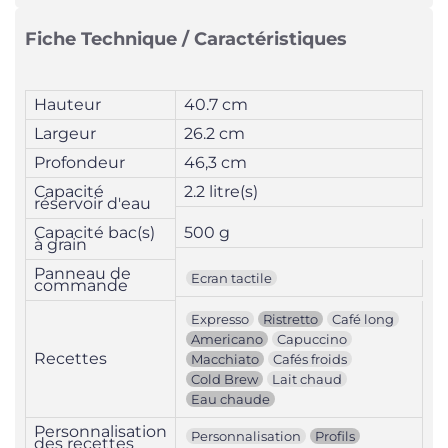
Fiche Technique / Caractéristiques
Hauteur
40.7 cm
Largeur
26.2 cm
Profondeur
46,3 cm
Capacité
2.2 litre(s)
réservoir d'eau
Capacité bac(s)
500 g
à grain
Panneau de
Ecran tactile
commande
Expresso
Ristretto
Café long
Americano
Capuccino
Recettes
Macchiato
Cafés froids
Cold Brew
Lait chaud
Eau chaude
Personnalisation
Personnalisation
Profils
des recettes