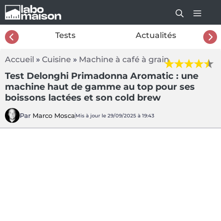
Aller
au
contenu
26
Tests
Actualités
Accueil
»
Cuisine
»
Machine à café à grain
Test Delonghi Primadonna Aromatic : une
machine haut de gamme au top pour ses
boissons lactées et son cold brew
Par
Marco Mosca
Mis à jour le 29/09/2025 à 19:43