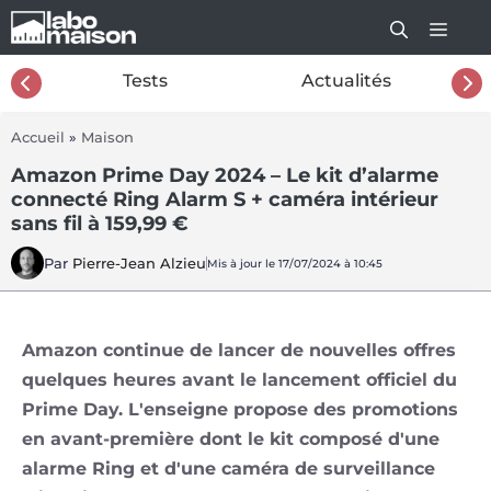
Aller
au
contenu
26
Tests
Actualités
Accueil
»
Maison
Amazon Prime Day 2024 – Le kit d’alarme
connecté Ring Alarm S + caméra intérieur
sans fil à 159,99 €
Par
Pierre-Jean Alzieu
Mis à jour le 17/07/2024 à 10:45
Amazon continue de lancer de nouvelles offres
quelques heures avant le lancement officiel du
Prime Day. L'enseigne propose des promotions
en avant-première dont le kit composé d'une
alarme Ring et d'une caméra de surveillance