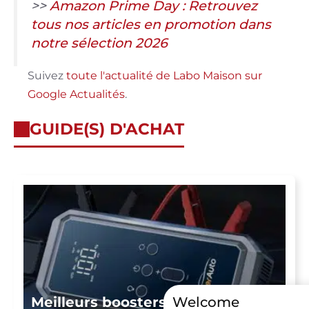
>>
Amazon Prime Day : Retrouvez
tous nos articles en promotion dans
notre sélection 2026
Suivez
toute l'actualité de Labo Maison sur
Google Actualités
.
GUIDE(S) D'ACHAT
Welcome
Meilleurs boosters de batterie