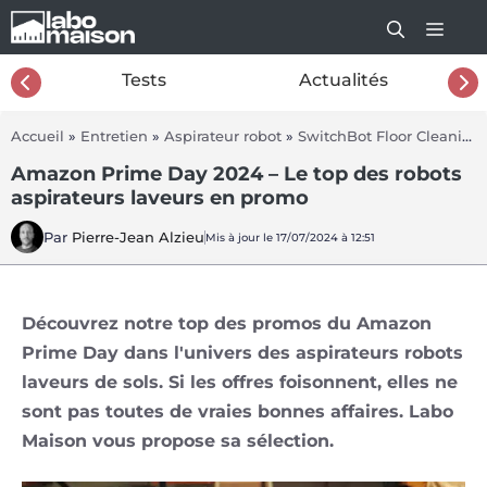
Aller
au
contenu
26
Tests
Actualités
Accueil
»
Entretien
»
Aspirateur robot
»
SwitchBot Floor Cleaning Robot S10
Amazon Prime Day 2024 – Le top des robots
aspirateurs laveurs en promo
Par
Pierre-Jean Alzieu
Mis à jour le 17/07/2024 à 12:51
Découvrez notre top des promos du Amazon
Prime Day dans l'univers des aspirateurs robots
laveurs de sols. Si les offres foisonnent, elles ne
sont pas toutes de vraies bonnes affaires. Labo
Maison vous propose sa sélection.