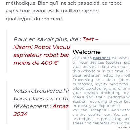
méthodique. Bien qu’il ne soit pas soldé, ce robot
aspirateur laveur est le meilleur rapport
qualité/prix du moment.
Pour en savoir plus, lire :
Test –
Xiaomi Robot Vacuum X20+ : un
Welcome
aspirateur robot bardé de fonctions à
With our 5
partners
, we wish 
moins de 400 €
on your devices (cookies, pix
your personal data with our p
this website or in our emails,
obtained later, including in ot
Processing this data (identi
purchases, loyalty programs, 
allows developing and offerin
Vous retrouverez l’intégralité des
your devices (including by 
measuring their performanc
bons plans sur cette page dédiée à
Session recording of your br
l’événement :
Amazon Prime Day
improve your experience.
You can "accept all" and with
2024
via the "cookie" icon
. You can 
and object to processing acti
These choices remain valid for
powered 