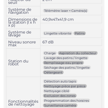
seuil
Système de
Télémètre laser + Caméra(s)
navigation
Dimensions de
40,9x47x41,9 cm
la station (l x h
x p)
Système de
Lingette vibrante
Patins
lavage
Niveau sonore
67 dB
max
Charge
Aspiration du collecteur
Lavage des patins / lingette
Station du
Remplissage eau propre
robot
Séchage des patins / lingette
Détergeant
Détection auto tapis
Nettoyage pièce par pièce
Nettoyage ciblé
Exclusion des zones
Programmation des horaires
Fonctionnalités
de nettoyage
Surveillance caméra