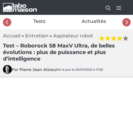
Aller
au
contenu
26
Tests
Actualités
Accueil
»
Entretien
»
Aspirateur robot
Test – Roborock S8 MaxV Ultra, de belles
évolutions : plus de puissance et plus
d’intelligence
Par
Pierre-Jean Alzieu
Mis à jour le 20/01/2025 à 17:35