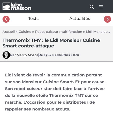
Aller
au
contenu
26
Tests
Actualités
Accueil
»
Cuisine
»
Robot cuiseur multifonction
»
Lidl Monsieur Cuisine Smart
Thermomix TM7 : le Lidl Monsieur Cuisine
Smart contre-attaque
Par
Marco Mosca
Mis à jour le 25/04/2025 à 11:00
Lidl vient de revoir la communication portant
sur son Monsieur Cuisine Smart. Et pour cause.
Son robot cuiseur star doit faire face à l'arrivée
de la nouvelle étoile Thermomix TM7 sur ce
marché. L'occasion pour le distributeur de
rappeler ses nombreux atouts.