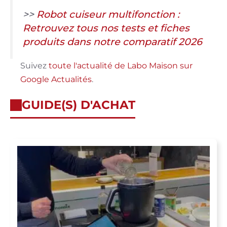
>>
Robot cuiseur multifonction :
Retrouvez tous nos tests et fiches
produits dans notre comparatif 2026
Suivez
toute l'actualité de Labo Maison sur
Google Actualités
.
GUIDE(S) D'ACHAT