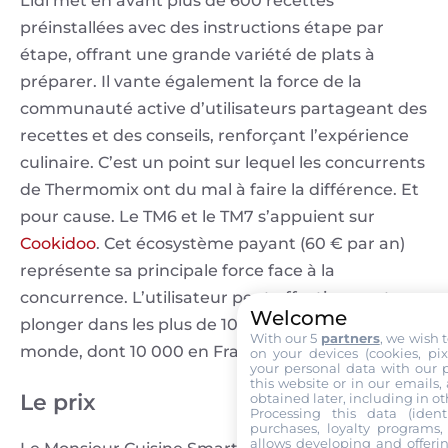
Lidl met en avant plus de 600 recettes
préinstallées avec des instructions étape par
étape, offrant une grande variété de plats à
préparer. Il vante également la force de la
communauté active d’utilisateurs partageant des
recettes et des conseils, renforçant l’expérience
culinaire.​ C’est un point sur lequel les concurrents
de Thermomix ont du mal à faire la différence. Et
pour cause. Le TM6 et le TM7 s’appuient sur
Cookidoo
. Cet écosystème payant (60 € par an)
représente sa principale force face à la
concurrence. L’utilisateur peut effectivement se
Welcome
plonger dans les plus de 100 000 recettes dans le
With our 5
partners
, we wish 
monde, dont 10 000 en France.
on your devices (cookies, pix
your personal data with our p
this website or in our emails,
Le prix
obtained later, including in ot
Processing this data (identi
purchases, loyalty programs, 
allows developing and offerin