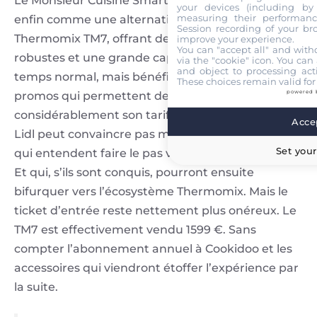
Le Monsieur Cuisine Smart de Lidl se positionne
your devices (including by 
measuring their performanc
enfin comme une alternative abordable au
Session recording of your br
Thermomix TM7, offrant des fonctionnalités
improve your experience.
You can "accept all" and with
robustes et une grande capacité. Vendu 429 € en
via the "cookie" icon
. You can 
and object to processing acti
temps normal, mais bénéficiant régulièrement de
These choices remain valid for
powered 
promos qui permettent de baisser
considérablement son tarif, le robot cuiseur de
Accep
Lidl peut convaincre pas mal de consommateurs
Set your
qui entendent faire le pas vers la cuisine assistée.
Et qui, s’ils sont conquis, pourront ensuite
bifurquer vers l’écosystème Thermomix. Mais le
ticket d’entrée reste nettement plus onéreux. Le
TM7 est effectivement vendu 1599 €. Sans
compter l’abonnement annuel à Cookidoo et les
accessoires qui viendront étoffer l’expérience par
la suite.