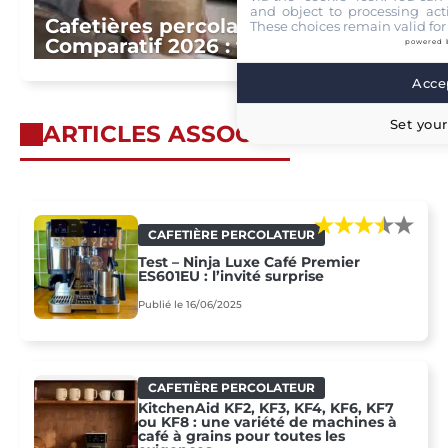
and object to processing acti
Cafetières percolateur –
These choices remain valid for
Comparatif 2026 : tous les tests
powered 
Accep
Set your
ARTICLES ASSOCIÉS
CAFETIÈRE PERCOLATEUR
Test – Ninja Luxe Café Premier
ES601EU : l’invité surprise
Publié le 16/06/2025
CAFETIÈRE PERCOLATEUR
KitchenAid KF2, KF3, KF4, KF6, KF7
ou KF8 : une variété de machines à
café à grains pour toutes les