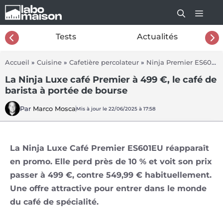
Aller
au
contenu
26
Tests
Actualités
Accueil
»
Cuisine
»
Cafetière percolateur
»
Ninja Premier ES601EU
La Ninja Luxe café Premier à 499 €, le café de
barista à portée de bourse
Par
Marco Mosca
Mis à jour le 22/06/2025 à 17:58
La Ninja Luxe Café Premier ES601EU réapparaît
en promo. Elle perd près de 10 % et voit son prix
passer à 499 €, contre 549,99 € habituellement.
Une offre attractive pour entrer dans le monde
du café de spécialité.