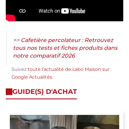
>>
Cafetière percolateur : Retrouvez
tous nos tests et fiches produits dans
notre comparatif 2026
Suivez
toute l'actualité de Labo Maison sur
Google Actualités
.
GUIDE(S) D'ACHAT