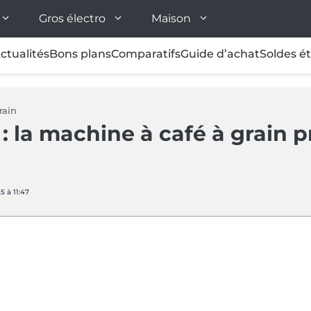
Gros électro
Maison
ctualités
Bons plans
Comparatifs
Guide d’achat
Soldes é
rain
 la machine à café à grain 
5 à 11:47