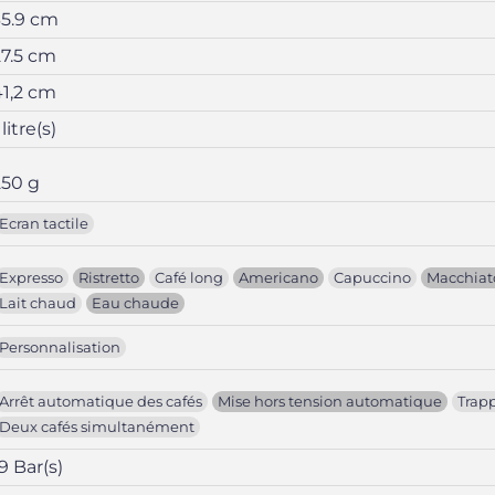
35.9 cm
27.5 cm
41,2 cm
 litre(s)
250 g
Ecran tactile
Expresso
Ristretto
Café long
Americano
Capuccino
Macchiat
Lait chaud
Eau chaude
Personnalisation
Arrêt automatique des cafés
Mise hors tension automatique
Trap
Deux cafés simultanément
9 Bar(s)