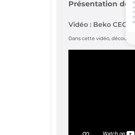
Présentation dét
t
r
Y
i
a
Vidéo : Beko CEG73
Dans cette vidéo, découvre