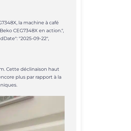
EG7348X, la machine à café
é Beko CEG7348X en action.",
adDate": "2025-09-22",
. Cette déclinaison haut
ncore plus par rapport à la
hniques.