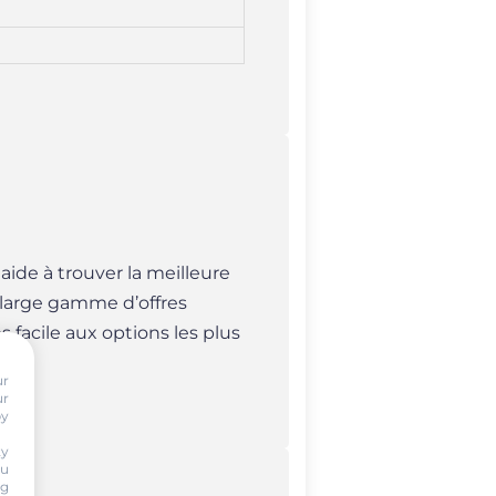
 aide à trouver la meilleure
large gamme d’offres
 facile aux options les plus
ur
ur
by
ty
ou
ng