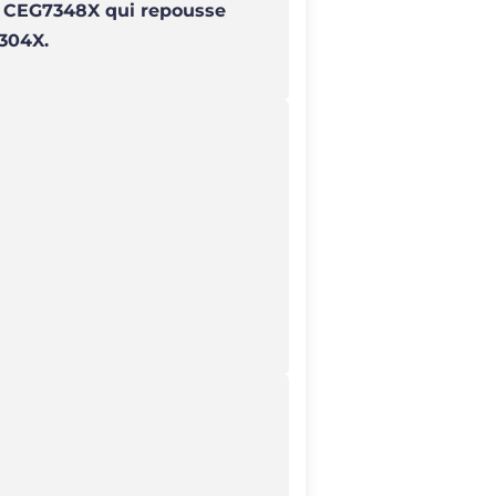
r CEG7348X qui repousse
7304X.