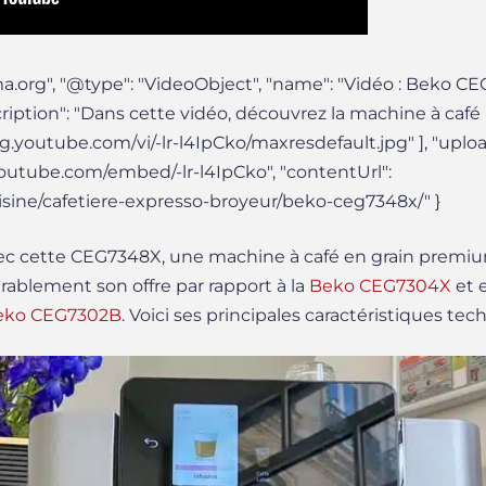
ma.org", "@type": "VideoObject", "name": "Vidéo : Beko C
ription": "Dans cette vidéo, découvrez la machine à caf
mg.youtube.com/vi/-lr-l4IpCko/maxresdefault.jpg" ], "uplo
outube.com/embed/-lr-l4IpCko", "contentUrl":
isine/cafetiere-expresso-broyeur/beko-ceg7348x/" }
cette CEG7348X, une machine à café en grain premium
ablement son offre par rapport à la
Beko CEG7304X
et e
eko CEG7302B
. Voici ses principales caractéristiques tec