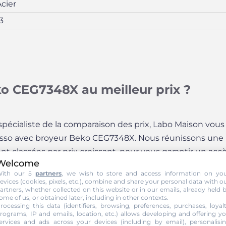
cier
3
ko CEG7348X au meilleur prix ?
, spécialiste de la comparaison des prix, Labo Maison vous
esso avec broyeur Beko CEG7348X. Nous réunissons une 
 classées par prix croissant, pour vous garantir un accès
Welcome
ith our 5
partners
, we wish to store and access information on yo
evices (cookies, pixels, etc.), combine and share your personal data with o
artners, whether collected on this website or in our emails, already held 
ome of us, or obtained later, including in other contexts.
rocessing this data (identifiers, browsing, preferences, purchases, loyal
rograms, IP and emails, location, etc.) allows developing and offering y
ervices and ads across your devices (including by email), personalisi