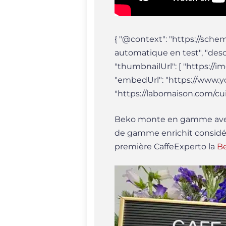
{ "@context": "https://sche
automatique en test", "desc
"thumbnailUrl": [ "https://i
"embedUrl": "https://www.y
"https://labomaison.com/cu
Beko monte en gamme avec 
de gamme enrichit considér
première CaffeExperto la
B