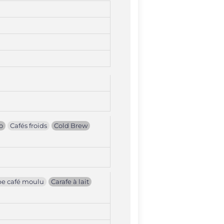
o
Cafés froids
Cold Brew
pe café moulu
Carafe à lait