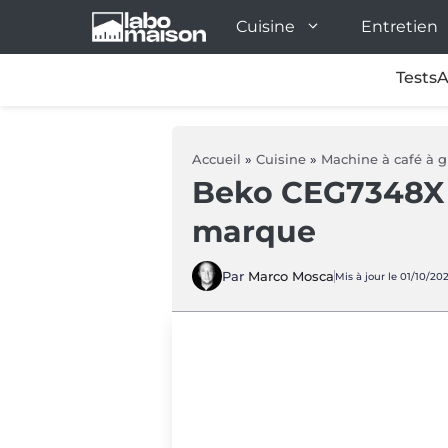
Aller
Cuisine
Entretien
au
contenu
Tests
A
Accueil
»
Cuisine
»
Machine à café à g
Beko CEG7348X :
marque
Par
Marco Mosca
Mis à jour le 01/10/202