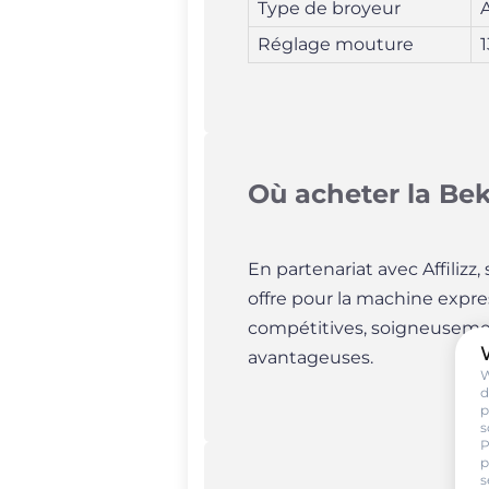
Type de broyeur
A
Réglage mouture
1
Où acheter la Be
En partenariat avec Affilizz
offre pour la machine expr
compétitives, soigneusement
avantageuses.
W
d
p
s
P
p
s