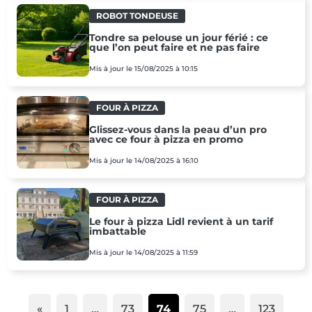
ROBOT TONDEUSE
Tondre sa pelouse un jour férié : ce
que l’on peut faire et ne pas faire
Mis à jour le 15/08/2025 à 10:15
FOUR À PIZZA
Glissez-vous dans la peau d’un pro
avec ce four à pizza en promo
Mis à jour le 14/08/2025 à 16:10
FOUR À PIZZA
Le four à pizza Lidl revient à un tarif
imbattable
Mis à jour le 14/08/2025 à 11:59
Page
Page
Page
Page
Page
1
…
73
74
75
…
123