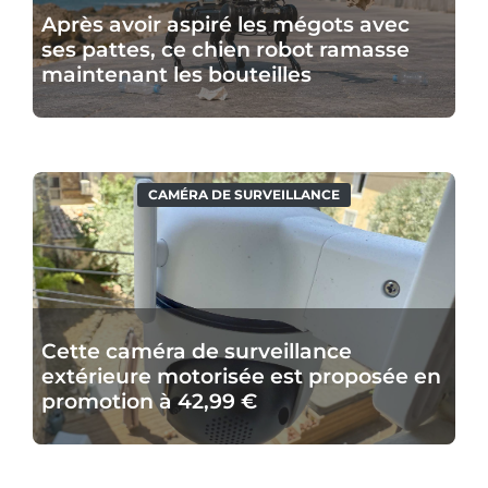
avec
Après avoir aspiré les mégots avec
ses
ses pattes, ce chien robot ramasse
pattes,
maintenant les bouteilles
ce
chien
robot
ramasse
Cette
CAMÉRA DE SURVEILLANCE
maintenant
caméra
les
de
bouteilles
surveillance
extérieure
motorisée
Cette caméra de surveillance
est
extérieure motorisée est proposée en
proposée
promotion à 42,99 €
en
promotion
à