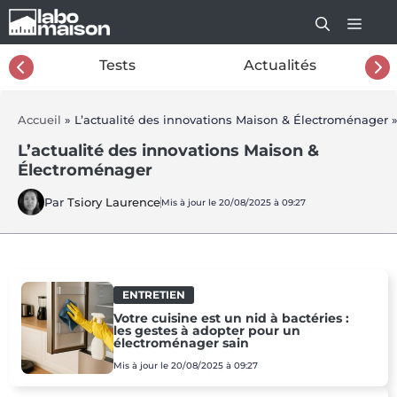
Aller
au
contenu
26
Tests
Actualités
Accueil
»
L’actualité des innovations Maison & Électroménager
L’actualité des innovations Maison &
Électroménager
Par
Tsiory Laurence
Mis à jour le 20/08/2025 à 09:27
ENTRETIEN
Votre cuisine est un nid à bactéries :
les gestes à adopter pour un
électroménager sain
Mis à jour le 20/08/2025 à 09:27