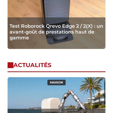
Test Roborock Qrevo Edge 2 / 2(X) : un
avant-goût de prestations haut de
gamme
ACTUALITÉS
Après
MAISON
avoir
aspiré
les
mégots