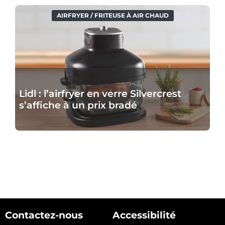
42,99
Lidl
AIRFRYER / FRITEUSE À AIR CHAUD
€
:
l’airfryer
en
verre
Silvercrest
Lidl : l’airfryer en verre Silvercrest
s’affiche
s’affiche à un prix bradé
à
un
prix
bradé
Contactez-nous
Accessibilité