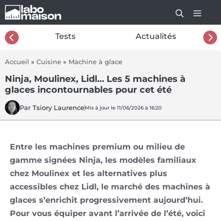
Aller
au
contenu
26
Tests
Actualités
Accueil
»
Cuisine
»
Machine à glace
Ninja, Moulinex, Lidl… Les 5 machines à
glaces incontournables pour cet été
Par
Tsiory Laurence
Mis à jour le 11/06/2026 à 16:20
Entre les machines premium ou milieu de
gamme signées Ninja, les modèles familiaux
chez Moulinex et les alternatives plus
accessibles chez Lidl, le marché des machines à
glaces s’enrichit progressivement aujourd’hui.
Pour vous équiper avant l’arrivée de l’été, voici