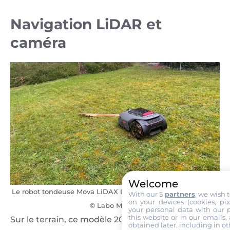
Navigation LiDAR et
caméra
Welcome
Le robot tondeuse Mova LiDAX Ultra 1200 face à un obstacle
With our 5
partners
, we wish 
on your devices (cookies, pix
© Labo Maison
your personal data with our p
this website or in our emails,
Sur le terrain, ce modèle 2026 montre une
obtained later, including in ot