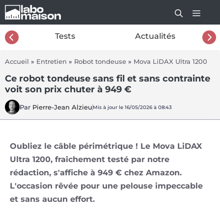
Aller
au
contenu
26
Tests
Actualités
Accueil
»
Entretien
»
Robot tondeuse
»
Mova LiDAX Ultra 1200
Ce robot tondeuse sans fil et sans contrainte
voit son prix chuter à 949 €
Par
Pierre-Jean Alzieu
Mis à jour le 16/05/2026 à 08:43
Oubliez le câble périmétrique ! Le Mova LiDAX
Ultra 1200, fraîchement testé par notre
rédaction, s'affiche à 949 € chez Amazon.
L'occasion rêvée pour une pelouse impeccable
et sans aucun effort.