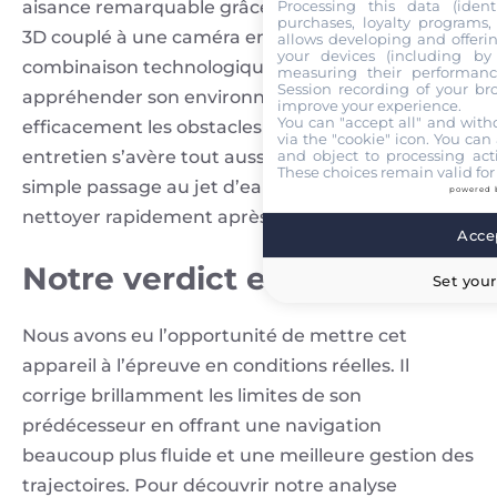
Processing this data (identi
aisance remarquable grâce à son capteur LiDAR
purchases, loyalty programs, 
3D couplé à une caméra embarquée. Cette
allows developing and offerin
your devices (including by 
combinaison technologique lui permet de bien
measuring their performanc
Session recording of your br
appréhender son environnement et d’esquiver
improve your experience.
You can "accept all" and with
efficacement les obstacles imprévus. Son
via the "cookie" icon
. You can 
and object to processing acti
entretien s’avère tout aussi pratique, puisqu’un
These choices remain valid for
simple passage au jet d’eau permet de le
powered 
nettoyer rapidement après son cycle de travail.
Accep
Notre verdict en laboratoire
Set your
Nous avons eu l’opportunité de mettre cet
appareil à l’épreuve en conditions réelles. Il
corrige brillamment les limites de son
prédécesseur en offrant une navigation
beaucoup plus fluide et une meilleure gestion des
trajectoires. Pour découvrir notre analyse