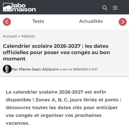
Aller
au
contenu
26
Tests
Actualités
Accueil
»
Maison
Calendrier scolaire 2026-2027 : les dates
officielles pour poser vos congés au bon
moment
Par
Pierre-Jean Alzieu
Mis à jour le 19/05/2026 à 10:17
Le calendrier scolaire 2026-2027 est enfin
disponible ! Zones A, B, C, jours fériés et ponts :
découvrez toutes les dates clés pour anticiper
vos congés et organiser vos prochaines
vacances.