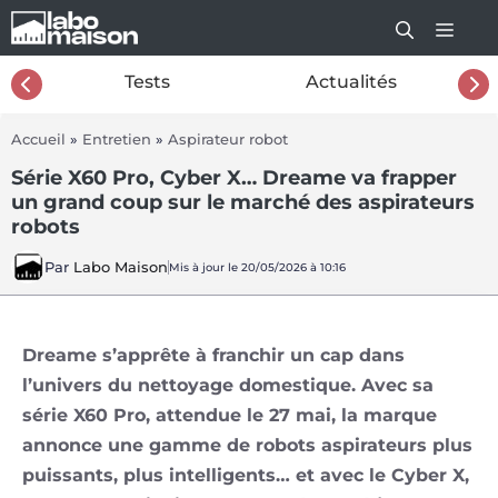
Aller
au
contenu
26
Tests
Actualités
Accueil
»
Entretien
»
Aspirateur robot
Série X60 Pro, Cyber X… Dreame va frapper
un grand coup sur le marché des aspirateurs
robots
Par
Labo Maison
Mis à jour le 20/05/2026 à 10:16
Dreame s’apprête à franchir un cap dans
l’univers du nettoyage domestique. Avec sa
série X60 Pro, attendue le 27 mai, la marque
annonce une gamme de robots aspirateurs plus
puissants, plus intelligents… et avec le Cyber X,