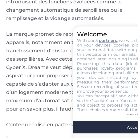
introduisent des fonctions évoluées comme le
changement automatique de serpillières ou le
remplissage et la vidange automatisés.
Welcome
La marque promet de repousser les limites de ces
With our 5
partners
, we wish 
appareils, notamment en termes de
on your devices (cookies, pix
your personal data with our p
franchissement d’obstacles ou bien de nettoyage
this website or in our emails,
des serpillières. Avec cette série X60 Pro et avec le
obtained later, including in ot
Processing this data (identi
Cyber X, Dreame veut dépasser le simple robot
purchases, loyalty programs, 
allows developing and offerin
aspirateur pour proposer une solution globale,
your devices (including by 
measuring their performanc
capable de s’adapter aux différentes contraintes
Session recording of your br
improve your experience.
d’un logement moderne tout en offrant un
You can "accept all" and with
maximum d’automatisation à l’utilisateur. Mais
via the "cookie" icon
. You can 
and object to processing acti
pour en savoir plus, il faudra attendre le 27 mai…
These choices remain valid for
powered 
Contenu réalisé en partenariat avec Dreame.
Accep