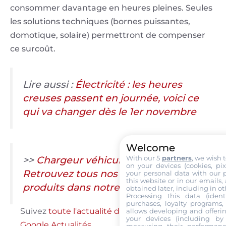
consommer davantage en heures pleines. Seules
les solutions techniques (bornes puissantes,
domotique, solaire) permettront de compenser
ce surcoût.
Lire aussi :
Électricité : les heures
creuses passent en journée, voici ce
qui va changer dès le 1er novembre
Welcome
>>
Chargeur véhicule électrique :
With our 5
partners
, we wish 
on your devices (cookies, pix
Retrouvez tous nos tests et fiches
your personal data with our p
this website or in our emails,
produits dans notre comparatif 2026
obtained later, including in ot
Processing this data (identi
purchases, loyalty programs, 
Suivez
toute l'actualité de Labo Maison sur
allows developing and offerin
your devices (including by 
Google Actualités
.