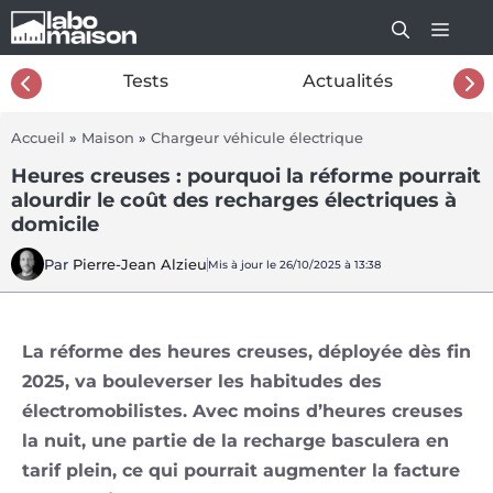
Aller
au
contenu
26
Tests
Actualités
Accueil
»
Maison
»
Chargeur véhicule électrique
Heures creuses : pourquoi la réforme pourrait
alourdir le coût des recharges électriques à
domicile
Par
Pierre-Jean Alzieu
Mis à jour le 26/10/2025 à 13:38
La réforme des heures creuses, déployée dès fin
2025, va bouleverser les habitudes des
électromobilistes. Avec moins d’heures creuses
la nuit, une partie de la recharge basculera en
tarif plein, ce qui pourrait augmenter la facture