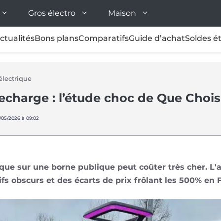
Gros électro
Maison
ctualités
Bons plans
Comparatifs
Guide d’achat
Soldes é
électrique
echarge : l’étude choc de Que Chois
8/05/2026 à 09:02
ique sur une borne publique peut coûter très cher. L'
fs obscurs et des écarts de prix frôlant les 500% en 