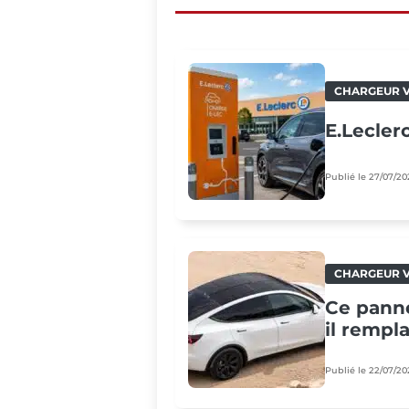
CHARGEUR V
E.Lecler
Publié le 27/07/20
CHARGEUR V
Ce panne
il rempl
Publié le 22/07/20