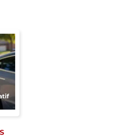
tif
S