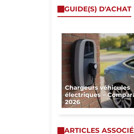
GUIDE(S) D'ACHAT
Chargeurs véhicules
électriques – Compara
2026
ARTICLES ASSOCIÉ