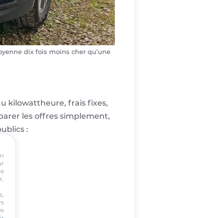
moyenne dix fois moins cher qu’une
kilowattheure, frais fixes,
parer les offres simplement,
blics :
on
ur
te
r,
eau
s,
ws
es
ir