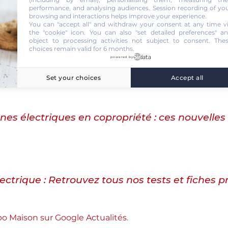
performance, and analysing audiences. Session recording of yo
on pointe du doigt les pannes récurrentes du réseau, pa
browsing and interactions helps improve your experience.
You can "accept all" and withdraw your consent at any time v
 que de fortes disparités territoriales. L’habitat collect
the "cookie" icon
. You can also "set detailed preferences" a
rique. Si près de la moitié des Français résident en app
object to processing activities not subject to consent. The
choices remain valid for 6 months.
sent aujourd’hui de points de recharge. Le seul véritab
powered by
du réseau, qui compte désormais environ 185 500 bornes 
Set your choices
Accept all
nes électriques en copropriété : ces nouvelle
ectrique : Retrouvez tous nos tests et fiches p
abo Maison sur Google Actualités
.