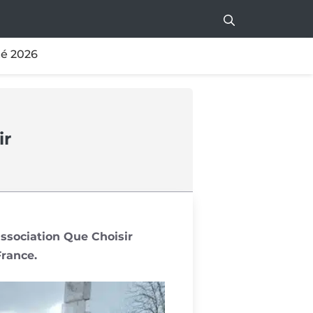
té 2026
ir
association Que Choisir
France.