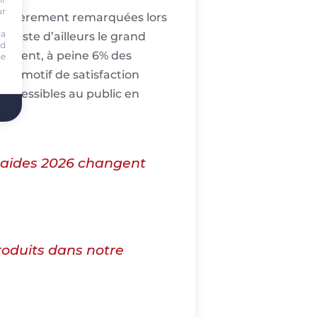
ur
rticulièrement remarquées lors
ia
if reste d’ailleurs le grand
nd
artement, à peine 6% des
se
le motif de satisfaction
accessibles au public en
s aides 2026 changent
roduits dans notre