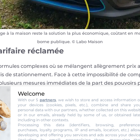
arge à la maison reste la solution la plus économique, coûtant en 
borne publique. © Labo Maison
arifaire réclamée
formules complexes où se mélangent allègrement prix au 
ais de stationnement. Face à cette impossibilité de com
lusieurs mesures immédiates de la part des pouvoirs pu
Welcome
e, clair et harmonisé des tarifs
With our 5
partners
, we wish to store and access information 
your devices (cookies, pixels, etc.), combine and share yo
aiement direct par carte bancaire
personal data with our partners, whether collected on this websi
or in our emails, already held by some of us, or obtained late
blic officiel recensant les prix pratiqués sur tout le rés
including in other contexts.
Processing this data (identifiers, browsing, preference
purchases, loyalty programs, IP and emails, location, etc.) allo
iétés et de la fiabilité
developing and offering you services and ads across your devic
(including by email), personalising them, measuring the