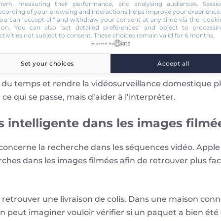
hem, measuring their performance, and analysing audiences. Sessi
qui s’est passé, sans avoir besoin de regarder l’intégr
ecording of your browsing and interactions helps improve your experience
ou can "accept all" and withdraw your consent at any time via the "cooki
con
. You can also "set detailed preferences" and object to processi
èrement utile pour les caméras placées devant une entr
ctivities not subject to consent. These choices remain valid for 6 months.
ieu de devoir parcourir plusieurs extraits, l’utilisateur
powered by
 détecté.
Set your choices
Accept all
 du temps et rendre la vidéosurveillance domestique plu
ce qui se passe, mais d’aider à l’interpréter.
 intelligente dans les images filmé
oncerne la recherche dans les séquences vidéo. Apple i
ches dans les images filmées afin de retrouver plus fac
 retrouver une livraison de colis. Dans une maison conn
n peut imaginer vouloir vérifier si un paquet a bien ét