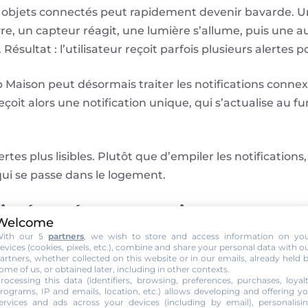
 objets connectés peut rapidement devenir bavarde. 
, un capteur réagit, une lumière s’allume, puis une aut
Résultat : l’utilisateur reçoit parfois plusieurs alerte
pp Maison peut désormais traiter les notifications conn
eçoit alors une notification unique, qui s’actualise au f
lertes plus lisibles. Plutôt que d’empiler les notification
qui se passe dans le logement.
it résumées automatiquement
Welcome
ith our 5
partners
, we wish to store and access information on yo
aussi une nouveauté importante pour les caméras compa
evices (cookies, pixels, etc.), combine and share your personal data with o
artners, whether collected on this website or in our emails, already held 
criptions de vidéos générées automatiquement.
ome of us, or obtained later, including in other contexts.
rocessing this data (identifiers, browsing, preferences, purchases, loyal
rograms, IP and emails, location, etc.) allows developing and offering y
eut produire une description d’une séquence vidéo pou
ervices and ads across your devices (including by email), personalisi