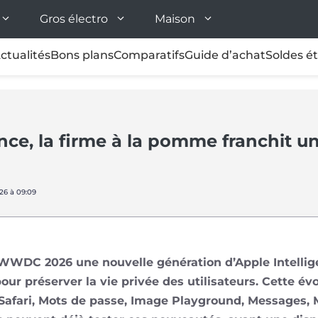
Gros électro
Maison
ctualités
Bons plans
Comparatifs
Guide d’achat
Soldes é
nce, la firme à la pomme franchit un
26 à 09:09
a WWDC 2026 une nouvelle génération d’Apple Intellig
ur préserver la vie privée des utilisateurs. Cette év
 Safari, Mots de passe, Image Playground, Messages, M