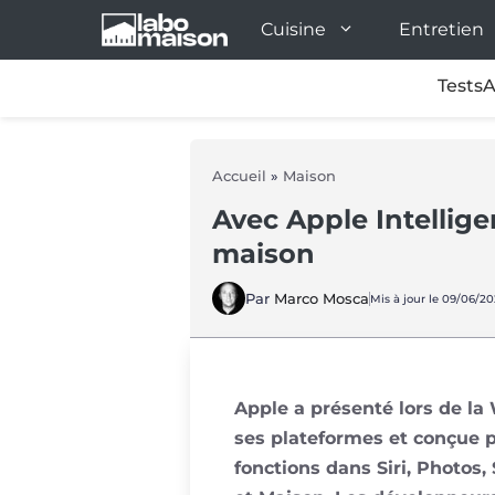
Aller
Cuisine
Entretien
au
contenu
Tests
A
Accueil
»
Maison
Avec Apple Intellige
maison
Par
Marco Mosca
Mis à jour le 09/06/20
Apple a présenté lors de l
ses plateformes et conçue po
fonctions dans Siri, Photos,