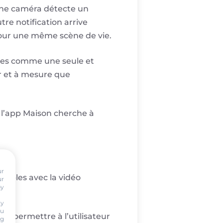
Une caméra détecte un
re notification arrive
s pour une même scène de vie.
exes comme une seule et
ur et à mesure que
s, l’app Maison cherche à
ur
tibles avec la vidéo
ur
by
ty
ou
r permettre à l’utilisateur
ng