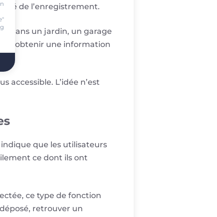
on
alité de l’enregistrement.
.
e"
ng
ée, dans un jardin, un garage
 peut obtenir une information
s accessible. L’idée n’est
es
ndique que les utilisateurs
ilement ce dont ils ont
ectée, ce type de fonction
é déposé, retrouver un