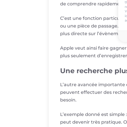
t
de comprendre rapidement ce 
r
Y
i
C’est une fonction particuli
a
ou une pièce de passage. Au l
plus directe sur l’évènement
Apple veut ainsi faire gagner
plus seulement d’enregistrer 
Une recherche plus
L’autre avancée importante c
peuvent effectuer des recher
besoin.
L’exemple donné est simple :
peut devenir très pratique. O