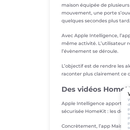
maison équipée de plusieurs
mouvement, une porte s’ouvre
quelques secondes plus tard. 
Avec Apple Intelligence, l’a
même activité. L’utilisateur r
l’évènement se déroule.
L’objectif est de rendre les a
raconter plus clairement ce 
Des vidéos HomeK
W
Apple Intelligence apporte 
d
p
sécurisée HomeKit : les des
s
P
p
Concrètement, l’app Maison p
s