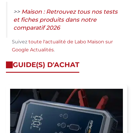
>>
Maison : Retrouvez tous nos tests
et fiches produits dans notre
comparatif 2026
Suivez
toute l'actualité de Labo Maison sur
Google Actualités
.
GUIDE(S) D'ACHAT