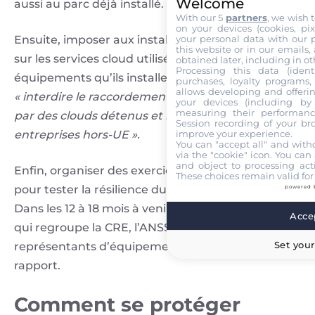
Welcome
aussi au parc déjà installé.
With our 5
partners
, we wish 
on your devices (cookies, pix
Ensuite, imposer aux installateurs la transparence
your personal data with our p
this website or in our emails,
sur les services cloud utilisés pour les
obtained later, including in ot
Processing this data (identi
équipements qu’ils installent. Et possiblement,
purchases, loyalty programs, 
allows developing and offerin
« interdire le raccordement de produits pilotés
your devices (including by 
measuring their performanc
par des clouds détenus et hébergés par des
Session recording of your br
entreprises hors-UE ».
improve your experience.
You can "accept all" and with
via the "cookie" icon
. You can 
and object to processing acti
Enfin, organiser des exercices de cybersécurité
These choices remain valid for
pour tester la résilience du système énergétique.
powered 
Dans les 12 à 18 mois à venir, un groupe de travail
Accep
qui regroupe la CRE, l’ANSSI, RTE, Enedis et les
Set your
représentants d’équipementiers soumettra un
rapport.
Comment se protéger