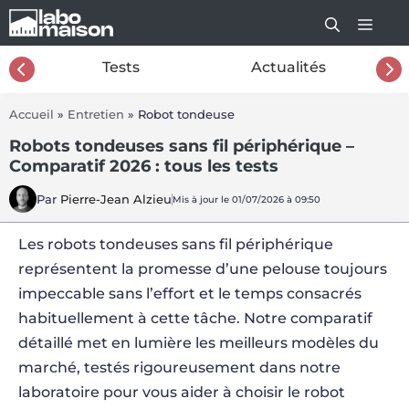
Aller
au
contenu
26
Tests
Actualités
Accueil
»
Entretien
»
Robot tondeuse
Robots tondeuses sans fil périphérique –
Comparatif 2026 : tous les tests
Par
Pierre-Jean Alzieu
Mis à jour le 01/07/2026 à 09:50
Les robots tondeuses sans fil périphérique
représentent la promesse d’une pelouse toujours
impeccable sans l’effort et le temps consacrés
habituellement à cette tâche. Notre comparatif
détaillé met en lumière les meilleurs modèles du
marché, testés rigoureusement dans notre
laboratoire pour vous aider à choisir le robot