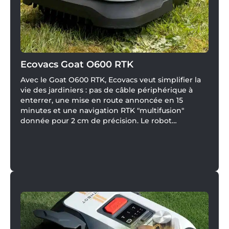
Ecovacs Goat O600 RTK
Avec le Goat O600 RTK, Ecovacs veut simplifier la
vie des jardiniers : pas de câble périphérique à
enterrer, une mise en route annoncée en 15
minutes et une navigation RTK "multifusion"
donnée pour 2 cm de précision. Le robot
tondeuse mise aussi sur l’IA pour éviter plus de
200 obstacles et sur une conception compacte
capable de se faufiler dans des passages de 70 cm,
tout en gérant des pentes jusqu’à 45 %.