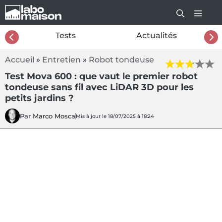
Aller
au
contenu
26
Tests
Actualités
Accueil
»
Entretien
»
Robot tondeuse
Test Mova 600 : que vaut le premier robot
tondeuse sans fil avec LiDAR 3D pour les
petits jardins ?
Par
Marco Mosca
Mis à jour le 18/07/2025 à 18:24