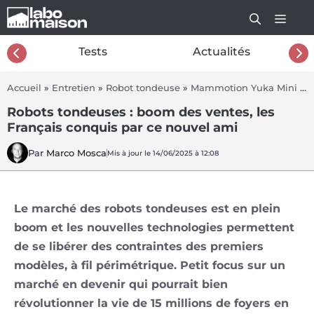
Aller
au
contenu
26
Tests
Actualités
Accueil
»
Entretien
»
Robot tondeuse
»
Mammotion Yuka Mini 600
Robots tondeuses : boom des ventes, les
Français conquis par ce nouvel ami
Par
Marco Mosca
Mis à jour le 14/06/2025 à 12:08
Le marché des robots tondeuses est en plein
boom et les nouvelles technologies permettent
de se libérer des contraintes des premiers
modèles, à fil périmétrique. Petit focus sur un
marché en devenir qui pourrait bien
révolutionner la vie de 15 millions de foyers en