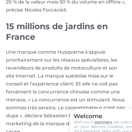
20 % de la valeur mais 50 % du volume en offline »,
précise Nicolas Foccacieli.
15 millions de jardins en
France
Une marque comme Husqvarna s’appuie
prioritairement sur les réseaux spécialistes, les
revendeurs de produits de motoculture et son
site internet. La marque suédoise mise sur le
conseil et l’expérience client. Et elle ne voit pas
forcément la concurrence chinoise comme une
menace. « La concurrence est un stimulant. Nous
sommes très sereins. Le consommateur n’est pas
Welcome
dupe », déclare Sébastien Fernet, directeur
With our 5
partners
, we wish 
marketing de la marque dans l’hexagone. Et pour
on your devices (cookies, pix
your personal data with our p
cause…