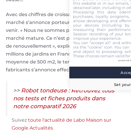
this website or in our emails,
obtained later, including in ot
Processing this data (identi
Avec des chiffres de croissance à deux chiffres, le
purchases, loyalty programs, 
allows developing and offerin
marché s’annonce porteur dans les années à
your devices (including by 
measuring their performanc
venir. « Nous ne sommes pas encore sur un
Session recording of your br
marché mature. Ce n’est pas encore un marché
improve your experience.
You can "accept all" and with
de renouvellement », explique-t-il. Et avec 15
via the "cookie" icon
. You can 
and object to processing acti
millions de jardins en France, avec une superficie
These choices remain valid for
powered 
moyenne de 500 m2, le terrain de jeu pour les
fabricants s’annonce effectivement très juteux.
Accep
Set your
>>
Robot tondeuse : Retrouvez tous
nos tests et fiches produits dans
notre comparatif 2026
Suivez
toute l'actualité de Labo Maison sur
Google Actualités
.