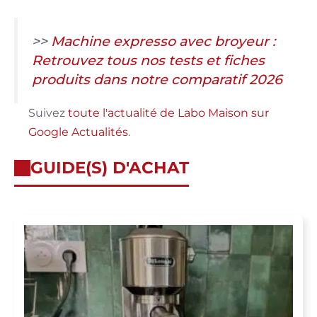
>>
Machine expresso avec broyeur :
Retrouvez tous nos tests et fiches
produits dans notre comparatif 2026
Suivez
toute l'actualité de Labo Maison sur
Google Actualités
.
GUIDE(S) D'ACHAT