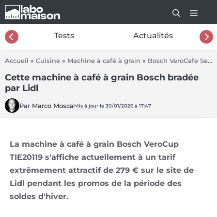
Aller
au
contenu
26
Tests
Actualités
Accueil
»
Cuisine
»
Machine à café à grain
»
Bosch VeroCafe Serie 2 TIE20119
Cette machine à café à grain Bosch bradée
par Lidl
Par
Marco Mosca
Mis à jour le 30/01/2026 à 17:47
La machine à café à grain Bosch VeroCup
TIE20119 s'affiche actuellement à un tarif
extrêmement attractif de 279 € sur le site de
Lidl pendant les promos de la période des
soldes d'hiver.