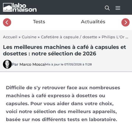
Aller
au
contenu
26
Tests
Actualités
Accueil
»
Cuisine
»
Cafetière à capsule / dosette
»
Philips L'Or Barista Sublime
Les meilleures machines à café à capsules et
dosettes : notre sélection de 2026
Par
Marco Mosca
Mis à jour le 07/05/2026 à 11:28
Difficile de s'y retrouver face aux nombreuses
machines à café expresso à dosettes ou
capsules. Pour vous aider dans votre choix,
voici notre sélection des meilleurs appareils,
basée sur nos différents tests en laboratoire.