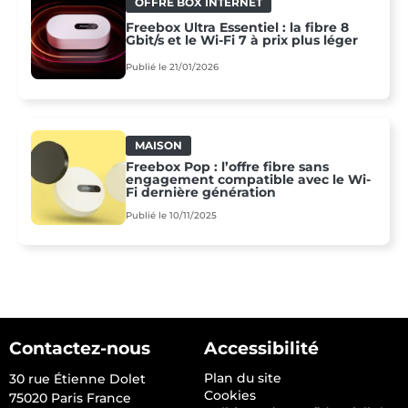
OFFRE BOX INTERNET
Freebox Ultra Essentiel : la fibre 8
Gbit/s et le Wi‑Fi 7 à prix plus léger
Publié le 21/01/2026
MAISON
Freebox Pop : l’offre fibre sans
engagement compatible avec le Wi-
Fi dernière génération
Publié le 10/11/2025
Contactez-nous
Accessibilité
Plan du site
30 rue Étienne Dolet
Cookies
75020 Paris France