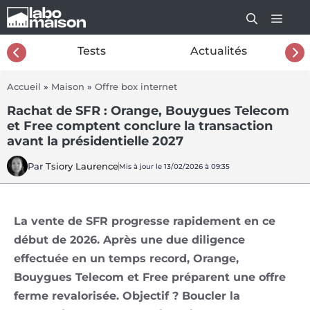
Aller
au
contenu
26
Tests
Actualités
Accueil
»
Maison
»
Offre box internet
Rachat de SFR : Orange, Bouygues Telecom
et Free comptent conclure la transaction
avant la présidentielle 2027
Par
Tsiory Laurence
Mis à jour le 13/02/2026 à 09:35
La vente de SFR progresse rapidement en ce
début de 2026. Après une due diligence
effectuée en un temps record, Orange,
Bouygues Telecom et Free préparent une offre
ferme revalorisée. Objectif ? Boucler la