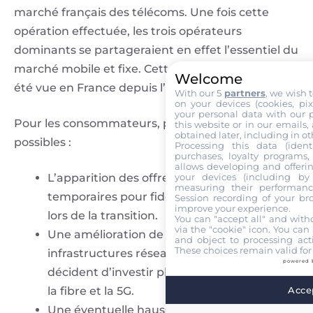
marché français des télécoms. Une fois cette
opération effectuée, les trois opérateurs
dominants se partageraient en effet l’essentiel du
marché mobile et fixe. Cette configuration n’a pas
Welcome
été vue en France depuis l’arrivée de Free.
With our 5
partners
, we wish 
on your devices (cookies, pix
your personal data with our p
Pour les consommateurs, plusieurs scénarios sont
this website or in our emails,
obtained later, including in ot
possibles :
Processing this data (identi
purchases, loyalty programs, 
allows developing and offerin
L’apparition des offres promotionnelles
your devices (including by 
measuring their performanc
temporaires pour fidéliser les abonnés SFR
Session recording of your br
improve your experience.
lors de la transition.
You can "accept all" and with
via the "cookie" icon
. You can 
Une amélioration de certaines
and object to processing acti
These choices remain valid for
infrastructures réseaux si les repreneurs
powered 
décident d’investir plus massivement dans
la fibre et la 5G.
Accep
Une éventuelle hausse des tarifs du fait de