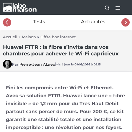
Aller
au
contenu
26
Tests
Actualités
Accueil
»
Maison
»
Offre box internet
Huawei FTTR : la fibre s’invite dans vos
chambres pour achever le Wi-Fi capricieux
Par
Pierre-Jean Alzieu
Mis à jour le 04/03/2026 à 09:15
Fini les compromis entre Wi-Fi et Ethernet.
Avec sa solution FTTR, Huawei lance une « fibre
invisible » de 1,2 mm pour du Très Haut Débit
partout sans percer de murs. Pour 200 €, ce kit
garantit une stabilité totale et une installation
imperceptible : une révolution pour nos foyers.