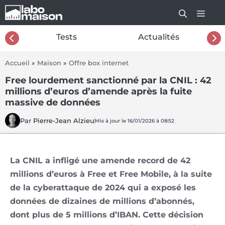
Aller
au
contenu
26
Tests
Actualités
Accueil
»
Maison
»
Offre box internet
Free lourdement sanctionné par la CNIL : 42
millions d’euros d’amende après la fuite
massive de données
Par
Pierre-Jean Alzieu
Mis à jour le 16/01/2026 à 08:52
La CNIL a infligé une amende record de 42
millions d’euros à Free et Free Mobile, à la suite
de la cyberattaque de 2024 qui a exposé les
données de dizaines de millions d’abonnés,
dont plus de 5 millions d’IBAN. Cette décision