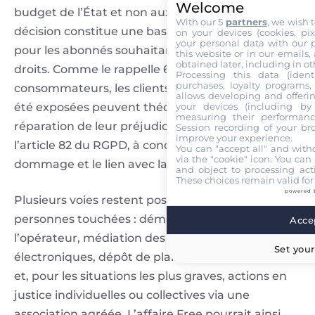
Welcome
budget de l’État et non aux victimes, mais la
With our 5
partners
, we wish 
décision constitue une base juridique précieuse
on your devices (cookies, pix
your personal data with our p
pour les abonnés souhaitant faire valoir leurs
this website or in our emails,
obtained later, including in ot
droits. Comme le rappelle 60 Millions de
Processing this data (identi
purchases, loyalty programs, 
consommateurs, les clients dont les données ont
allows developing and offerin
été exposées peuvent théoriquement demander
your devices (including by 
measuring their performanc
réparation de leur préjudice sur le fondement de
Session recording of your br
improve your experience.
l’article 82 du RGPD, à condition de prouver le
You can "accept all" and with
via the "cookie" icon
. You can 
dommage et le lien avec la fuite chez Free.
and object to processing acti
These choices remain valid for
powered 
Plusieurs voies restent possibles pour les
personnes touchées : démarches auprès de
Accep
l’opérateur, médiation des communications
Set your
électroniques, dépôt de plainte en cas de fraude
et, pour les situations les plus graves, actions en
justice individuelles ou collectives via une
association agréée. L’affaire Free pourrait ainsi