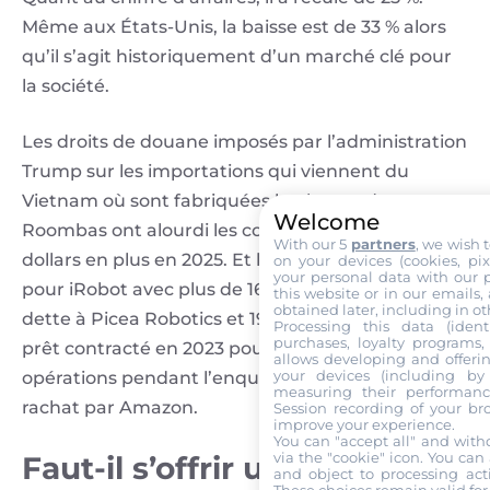
Même aux États-Unis, la baisse est de 33 % alors
qu’il s’agit historiquement d’un marché clé pour
la société.
Les droits de douane imposés par l’administration
Trump sur les importations qui viennent du
Vietnam où sont fabriquées la plupart des
Welcome
Roombas ont alourdi les coûts de 23 millions de
With our 5
partners
, we wish 
dollars en plus en 2025. Et l’ardoise était salée
on your devices (cookies, pix
your personal data with our p
pour iRobot avec plus de 161 millions de dollars de
this website or in our emails,
obtained later, including in ot
dette à Picea Robotics et 190 millions au titre d’un
Processing this data (identi
purchases, loyalty programs, 
prêt contracté en 2023 pour refinancer ses
allows developing and offerin
your devices (including by 
opérations pendant l’enquête européenne sur le
measuring their performanc
rachat par Amazon.
Session recording of your br
improve your experience.
You can "accept all" and with
via the "cookie" icon
. You can 
Faut-il s’offrir un Roomba
and object to processing acti
These choices remain valid for