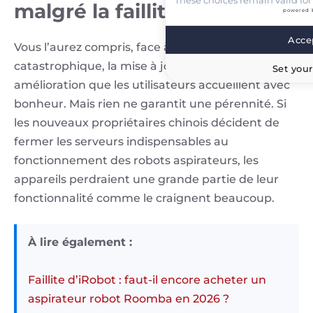
malgré la faillite ?
powered 
Accep
Vous l’aurez compris, face à cette situation
catastrophique, la mise à jour Matter est une
Set your
amélioration que les utilisateurs accueillent avec
bonheur. Mais rien ne garantit une pérennité. Si
les nouveaux propriétaires chinois décident de
fermer les serveurs indispensables au
fonctionnement des robots aspirateurs, les
appareils perdraient une grande partie de leur
fonctionnalité comme le craignent beaucoup.
À lire également :
Faillite d’iRobot : faut-il encore acheter un
aspirateur robot Roomba en 2026 ?