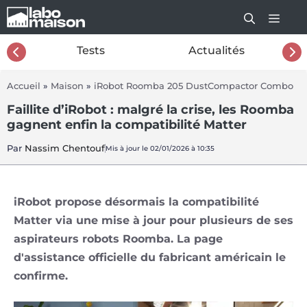
Aller
au
contenu
26
Tests
Actualités
Accueil
»
Maison
»
iRobot Roomba 205 DustCompactor Combo
Faillite d’iRobot : malgré la crise, les Roomba
gagnent enfin la compatibilité Matter
Par
Nassim Chentouf
Mis à jour le 02/01/2026 à 10:35
iRobot propose désormais la compatibilité
Matter via une mise à jour pour plusieurs de ses
aspirateurs robots Roomba. La page
d'assistance officielle du fabricant américain le
confirme.