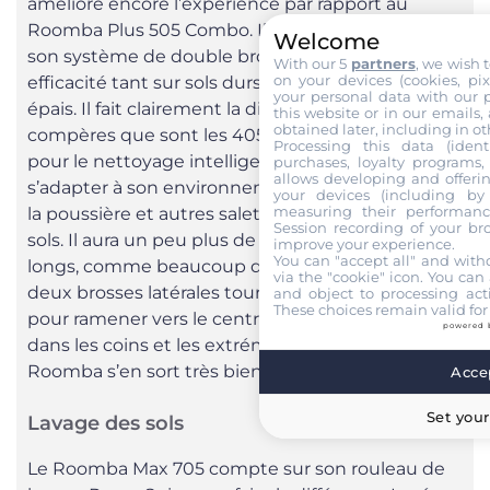
améliore encore l’expérience par rapport au
Roomba Plus 505 Combo. Il s’appuie pour cela sur
Welcome
son système de double brosse qui montre son
With our 5
partners
, we wish 
on your devices (cookies, pix
efficacité tant sur sols durs que sur les tapis fin et
your personal data with our p
épais. Il fait clairement la différence avec ses deux
this website or in our emails,
obtained later, including in ot
compères que sont les 405 et 505. En optant
Processing this data (identi
pour le nettoyage intelligent, le robot va
purchases, loyalty programs, 
allows developing and offerin
s’adapter à son environnement et venir à bout de
your devices (including by 
measuring their performanc
la poussière et autres saletés présentes sur vos
Session recording of your br
sols. Il aura un peu plus de mal sur les tapis à poils
improve your experience.
You can "accept all" and with
longs, comme beaucoup d’aspirateurs robots. Les
via the "cookie" icon
. You can 
deux brosses latérales tournent en permanence
and object to processing acti
These choices remain valid for
pour ramener vers le centre les saletés présentes
powered 
dans les coins et les extrémités. Globalement, le
Roomba s’en sort très bien en aspiration.
Accep
Set your
Lavage des sols
Le Roomba Max 705 compte sur son rouleau de