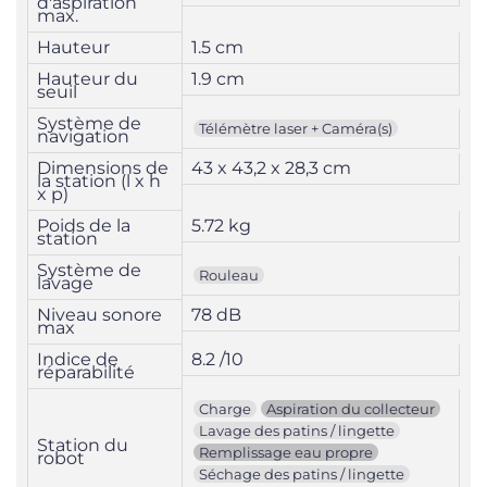
d'aspiration
max.
Hauteur
1.5 cm
Hauteur du
1.9 cm
seuil
Système de
Télémètre laser + Caméra(s)
navigation
Dimensions de
43 x 43,2 x 28,3 cm
la station (l x h
x p)
Poids de la
5.72 kg
station
Système de
Rouleau
lavage
Niveau sonore
78 dB
max
Indice de
8.2 /10
réparabilité
Charge
Aspiration du collecteur
Lavage des patins / lingette
Station du
Remplissage eau propre
robot
Séchage des patins / lingette