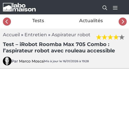
Aller
au
contenu
26
Tests
Actualités
Accueil
»
Entretien
»
Aspirateur robot
Test – iRobot Roomba Max 705 Combo :
l’aspirateur robot avec rouleau accessible
Par
Marco Mosca
Mis à jour le 16/01/2026 à 19:28