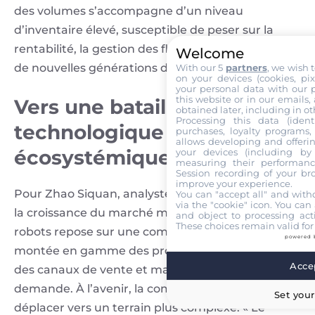
des volumes s’accompagne d’un niveau
d’inventaire élevé, susceptible de peser sur la
rentabilité, la gestion des flux et les lancements
Welcome
de nouvelles générations de produits.
With our 5
partners
, we wish 
on your devices (cookies, pix
your personal data with our p
this website or in our emails,
Vers une bataille
obtained later, including in ot
Processing this data (identi
technologique et
purchases, loyalty programs, 
allows developing and offerin
écosystémique
your devices (including by 
measuring their performanc
Session recording of your br
improve your experience.
Pour Zhao Siquan, analyste senior chez IDC China,
You can "accept all" and with
via the "cookie" icon
. You can 
la croissance du marché mondial des aspirateurs
and object to processing acti
These choices remain valid for
robots repose sur une combinaison de facteurs :
powered 
montée en gamme des produits, efficacité accrue
Accep
des canaux de vente et maturation de la
demande. À l’avenir, la compétition devrait se
Set your
déplacer vers un terrain plus complexe. « Le