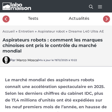
Aller
au
contenu
26
Tests
Actualités
Accueil
»
Entretien
»
Aspirateur robot
»
Dreame L40 Ultra AE
Aspirateurs robots : comment les marques
chinoises ont pris le contrôle du marché
mondial
Par
Marco Mosca
Mis à jour le 19/12/2025 à 10:22
Le marché mondial des aspirateurs robots
connaît une accélération spectaculaire en 2025.
Selon les derniers chiffres du cabinet IDC, plus
de 17,4 millions d’unités ont été expédiées sur
les neuf premiers mois de l’année, en hausse de