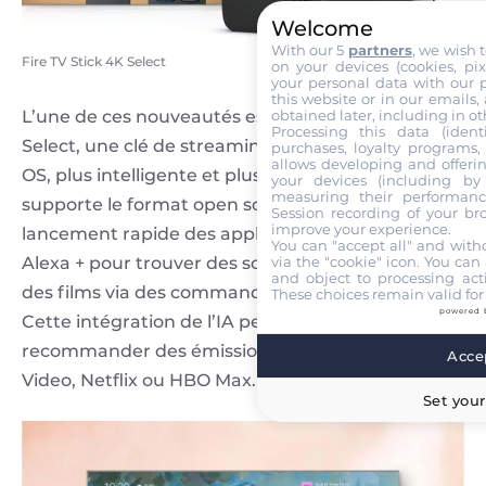
Welcome
With our 5
partners
, we wish 
Fire TV Stick 4K Select
on your devices (cookies, pix
your personal data with our p
this website or in our emails,
L’une de ces nouveautés est le Fire TV Stick 4K
obtained later, including in ot
Processing this data (identi
Select, une clé de streaming 4K HDMI avec Vega
purchases, loyalty programs, 
allows developing and offerin
OS, plus intelligente et plus rapide. Celle-ci
your devices (including by 
measuring their performanc
supporte le format open source HDR10+ et un
Session recording of your br
improve your experience.
lancement rapide des applications. Elle intègre
You can "accept all" and with
Alexa + pour trouver des scènes spécifiques dans
via the "cookie" icon
. You can 
and object to processing acti
des films via des commandes vocales naturelles.
These choices remain valid for
powered 
Cette intégration de l’IA permet, d’ailleurs, de
recommander des émissions similaires sur Prime
Accep
Video, Netflix ou HBO Max.
Set your