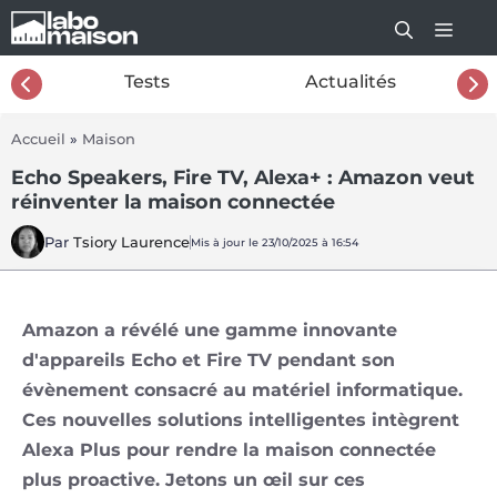
Aller
au
contenu
26
Tests
Actualités
Accueil
»
Maison
Echo Speakers, Fire TV, Alexa+ : Amazon veut
réinventer la maison connectée
Par
Tsiory Laurence
Mis à jour le 23/10/2025 à 16:54
Amazon a révélé une gamme innovante
d'appareils Echo et Fire TV pendant son
évènement consacré au matériel informatique.
Ces nouvelles solutions intelligentes intègrent
Alexa Plus pour rendre la maison connectée
plus proactive. Jetons un œil sur ces