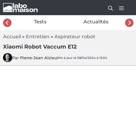
Aller
au
contenu
26
Tests
Actualités
Accueil
»
Entretien
»
Aspirateur robot
Xiaomi Robot Vaccum E12
Par
Pierre-Jean Alzieu
Mis à jour le 08/04/2024 à 13:04