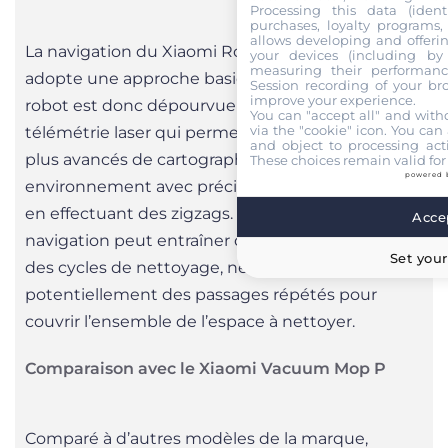
Processing this data (identi
purchases, loyalty programs, 
allows developing and offerin
La navigation du Xiaomi Robot Vacuum E12
your devices (including by 
measuring their performanc
adopte une approche basique et aléatoire. Ce
Session recording of your br
improve your experience.
robot est donc dépourvue de la technologie de
You can "accept all" and with
via the "cookie" icon
. You can 
télémétrie laser qui permet à d’autres modèles
and object to processing acti
plus avancés de cartographier leur
These choices remain valid for
powered 
environnement avec précision. Le E12 se déplace
en effectuant des zigzags. Cette méthode de
Accep
navigation peut entraîner des oublis de zones lors
Set your
des cycles de nettoyage, nécessitant
potentiellement des passages répétés pour
couvrir l’ensemble de l’espace à nettoyer.
Comparaison avec le Xiaomi Vacuum Mop P
Comparé à d’autres modèles de la marque,