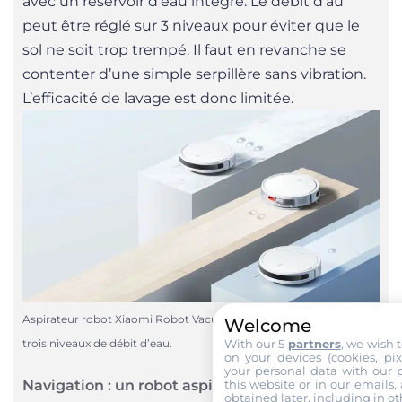
avec un réservoir d’eau intégré. Le débit d’au
peut être réglé sur 3 niveaux pour éviter que le
sol ne soit trop trempé. Il faut en revanche se
contenter d’une simple serpillère sans vibration.
L’efficacité de lavage est donc limitée.
Aspirateur robot Xiaomi Robot Vacuum E12 : une serpillière avec
Welcome
With our 5
partners
, we wish 
trois niveaux de débit d’eau.
on your devices (cookies, pix
your personal data with our p
this website or in our emails,
Navigation : un robot aspirateur aveugle
obtained later, including in ot