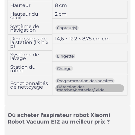
Hauteur
8 cm
Hauteur du
2 cm
seuil
Système de
Capteur(s)
navigation
Dimensions de
14,6 × 12,2 × 8,75 cm cm
la station (l x h x
p)
Système de
Lingette
lavage
Station du
Charge
robot
Programmation des horaires
Fonctionnalités
de nettoyage
Détection des
marches/obstacles/ Vide
Où acheter l'aspirateur robot Xiaomi
Robot Vacuum E12 au meilleur prix ?