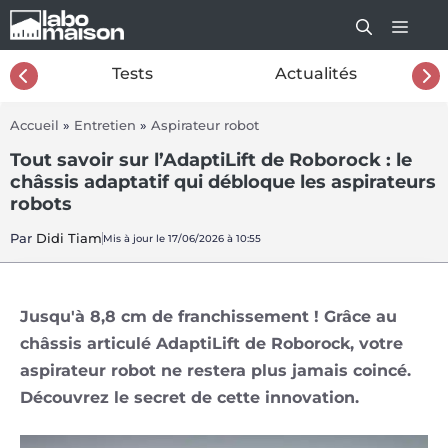
Aller
au
contenu
26
Tests
Actualités
Accueil
»
Entretien
»
Aspirateur robot
Tout savoir sur l’AdaptiLift de Roborock : le
châssis adaptatif qui débloque les aspirateurs
robots
Par
Didi Tiam
Mis à jour le 17/06/2026 à 10:55
Jusqu'à 8,8 cm de franchissement ! Grâce au
châssis articulé AdaptiLift de Roborock, votre
aspirateur robot ne restera plus jamais coincé.
Découvrez le secret de cette innovation.