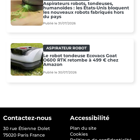
Aspirateurs robots, tondeuses,
humanoïdes : les États-Unis bloquent
les nouveaux robots fabriqués hors
du pays
Publié le 31/07/2026
ASPIRATEUR ROBOT
Le robot tondeuse Ecovacs Goat
O600 RTK retombe à 499 € chez
Amazon
Publié le 30/07/2026
Contactez-nous
Accessibilité
Plan du site
30 rue Étienne Dolet
Cookies
75020 Paris France