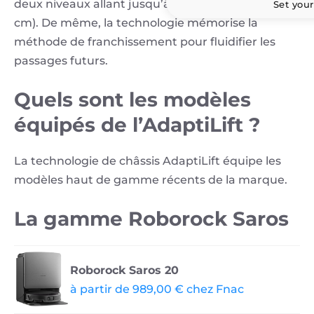
deux niveaux allant jusqu’à 8,8 cm (4,5 cm + 4,3
Set your
cm). De même, la technologie mémorise la
méthode de franchissement pour fluidifier les
passages futurs.
Quels sont les modèles
équipés de l’AdaptiLift ?
La technologie de châssis AdaptiLift équipe les
modèles haut de gamme récents de la marque.
La gamme Roborock Saros
Roborock Saros 20
à partir de 989,00 € chez Fnac