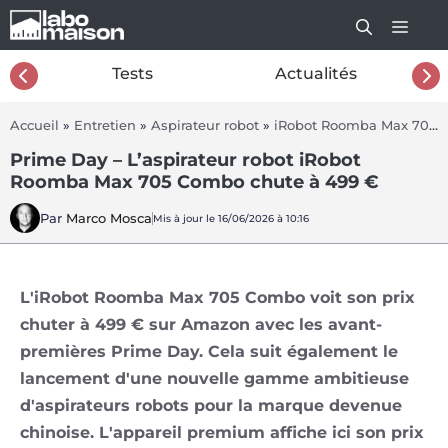
Aller
au
contenu
26
Tests
Actualités
Accueil
»
Entretien
»
Aspirateur robot
»
iRobot Roomba Max 705 Combo
Prime Day – L’aspirateur robot iRobot
Roomba Max 705 Combo chute à 499 €
Par
Marco Mosca
Mis à jour le 16/06/2026 à 10:16
L'iRobot Roomba Max 705 Combo voit son prix
chuter à 499 € sur Amazon avec les avant-
premières Prime Day. Cela suit également le
lancement d'une nouvelle gamme ambitieuse
d'aspirateurs robots pour la marque devenue
chinoise. L'appareil premium affiche ici son prix