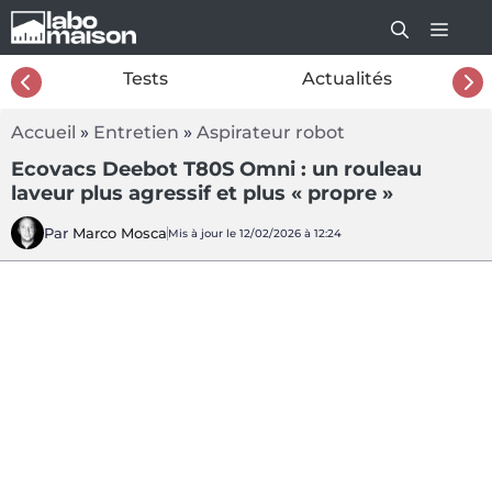
Aller
au
contenu
26
Tests
Actualités
Accueil
»
Entretien
»
Aspirateur robot
Ecovacs Deebot T80S Omni : un rouleau
laveur plus agressif et plus « propre »
Par
Marco Mosca
Mis à jour le 12/02/2026 à 12:24