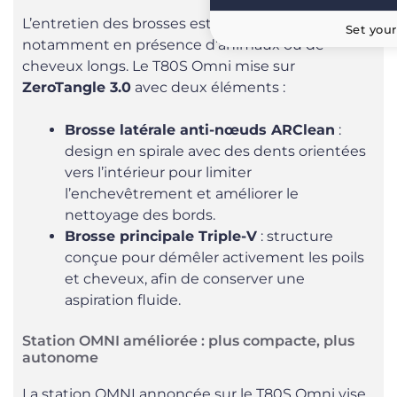
L’entretien des brosses est un sujet clé,
Set your
notamment en présence d’animaux ou de
cheveux longs. Le T80S Omni mise sur
ZeroTangle 3.0
avec deux éléments :
Brosse latérale anti-nœuds ARClean
:
design en spirale avec des dents orientées
vers l’intérieur pour limiter
l’enchevêtrement et améliorer le
nettoyage des bords.
Brosse principale Triple-V
: structure
conçue pour démêler activement les poils
et cheveux, afin de conserver une
aspiration fluide.
Station OMNI améliorée : plus compacte, plus
autonome
La station OMNI annoncée sur le T80S Omni vise