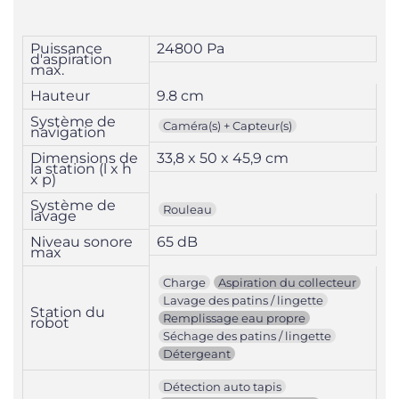
Puissance
24800 Pa
d'aspiration
max.
Hauteur
9.8 cm
Système de
Caméra(s) + Capteur(s)
navigation
Dimensions de
33,8 x 50 x 45,9 cm
la station (l x h
x p)
Système de
Rouleau
lavage
Niveau sonore
65 dB
max
Charge
Aspiration du collecteur
Lavage des patins / lingette
Station du
Remplissage eau propre
robot
Séchage des patins / lingette
Détergeant
Détection auto tapis