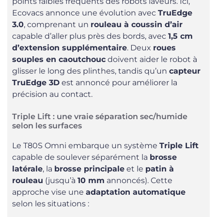
points faibles fréquents des robots laveurs. Ici,
Ecovacs annonce une évolution avec
TruEdge
3.0
, comprenant un
rouleau à coussin d’air
capable d’aller plus près des bords, avec
1,5 cm
d’extension supplémentaire
. Deux
roues
souples en caoutchouc
doivent aider le robot à
glisser le long des plinthes, tandis qu’un
capteur
TruEdge 3D
est annoncé pour améliorer la
précision au contact.
Triple Lift : une vraie séparation sec/humide
selon les surfaces
Le T80S Omni embarque un système
Triple Lift
capable de soulever séparément la
brosse
latérale
, la
brosse principale
et le
patin à
rouleau
(jusqu’à
10 mm
annoncés). Cette
approche vise une
adaptation automatique
selon les situations :