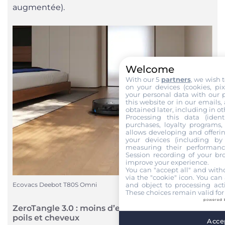
augmentée).
Welcome
With our 5
partners
, we wish 
on your devices (cookies, pix
your personal data with our p
this website or in our emails,
obtained later, including in ot
Processing this data (identi
purchases, loyalty programs, 
allows developing and offerin
your devices (including by 
measuring their performanc
Session recording of your br
improve your experience.
You can "accept all" and with
via the "cookie" icon
. You can 
and object to processing acti
Ecovacs Deebot T80S Omni
These choices remain valid for
powered 
ZeroTangle 3.0 : moins d’enchevêtrement de
poils et cheveux
Accep