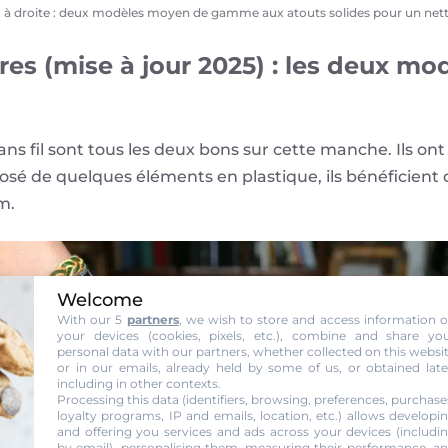
à droite : deux modèles moyen de gamme aux atouts solides pour un net
es (mise à jour 2025) : les deux mod
ans fil sont tous les deux bons sur cette manche. Ils on
sé de quelques éléments en plastique, ils bénéficient de
m.
Welcome
With our 5
partners
, we wish to store and access information 
your devices (cookies, pixels, etc.), combine and share yo
personal data with our partners, whether collected on this websi
or in our emails, already held by some of us, or obtained late
including in other contexts.
Processing this data (identifiers, browsing, preferences, purchase
loyalty programs, IP and emails, location, etc.) allows developi
and offering you services and ads across your devices (includi
by email), personalising them, measuring their performance, a