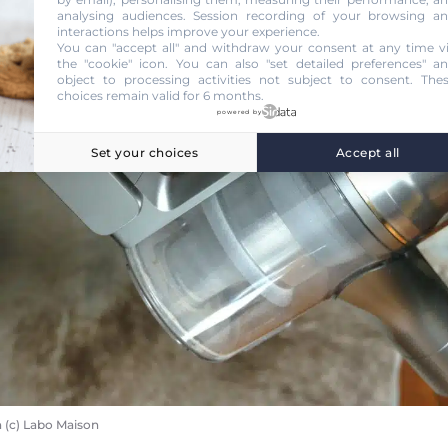
analysing audiences. Session recording of your browsing a
interactions helps improve your experience.
You can "accept all" and withdraw your consent at any time v
the "cookie" icon
. You can also "set detailed preferences" a
object to processing activities not subject to consent. The
choices remain valid for 6 months.
powered by
Set your choices
Accept all
n (c) Labo Maison