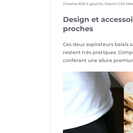
Dreame R20 à gauche, Xiaomi G20 Max 
Design et accessoir
proches
Ces deux aspirateurs balais s
restent très pratiques. Compo
conférant une allure premiu