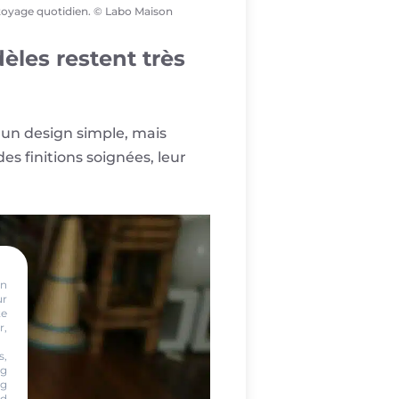
toyage quotidien. © Labo Maison
èles restent très
t un design simple, mais
s finitions soignées, leur
on
ur
te
r,
s,
ng
ng
nd