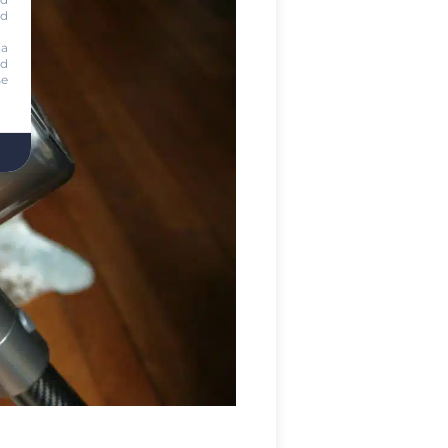
nd
ia
nd
se