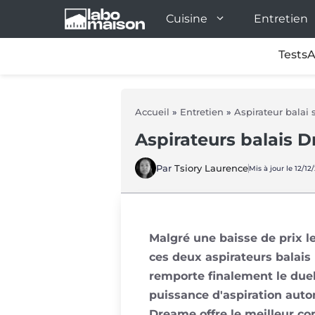
Aller
Cuisine
Entretien
au
contenu
Tests
A
Accueil
»
Entretien
»
Aspirateur balai s
Aspirateurs balais D
Par
Tsiory Laurence
Mis à jour le 12/12
Malgré une baisse de prix l
ces deux aspirateurs balai
remporte finalement le duel
puissance d'aspiration autom
Dreame offre le meilleur c