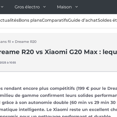
Gros électro
Maison
ctualités
Bons plans
Comparatifs
Guide d’achat
Soldes é
ans fil
»
Dreame R20
reame R20 vs Xiaomi G20 Max : leque
/2025 à 10:55
es rendant encore plus compétitifs (199 € pour le Dre
s milieu de gamme confirment leurs solides perform
 grâce à son autonomie double (60 min vs 29 min 30 s
atique intelligente. Le Xiaomi reste un excellent cho
ompromis pour un nettoyage performant et durable.