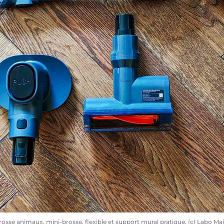
osse animaux, mini-brosse, flexible et support mural pratique. (c) Labo Ma