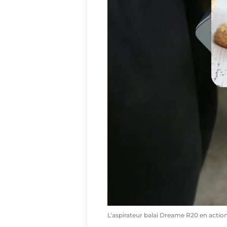
L’aspirateur balai Dreame R20 en actio