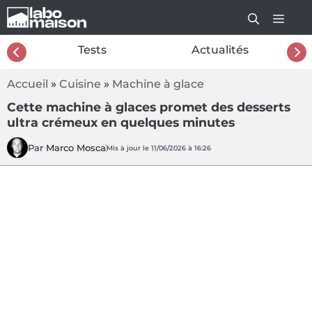
Aller
au
contenu
26
Tests
Actualités
Accueil
»
Cuisine
»
Machine à glace
Cette machine à glaces promet des desserts
ultra crémeux en quelques minutes
Par
Marco Mosca
Mis à jour le 11/06/2026 à 16:26