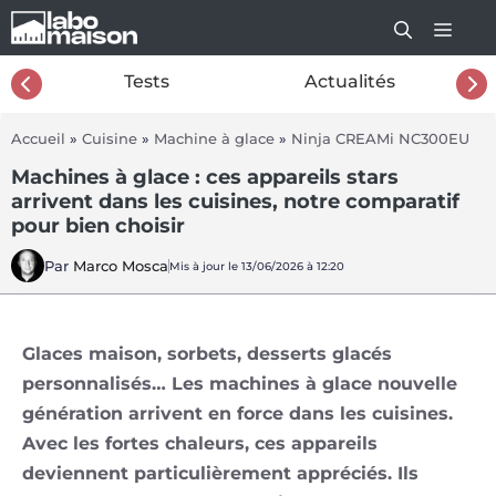
Aller
au
contenu
26
Tests
Actualités
Accueil
»
Cuisine
»
Machine à glace
»
Ninja CREAMi NC300EU
Machines à glace : ces appareils stars
arrivent dans les cuisines, notre comparatif
pour bien choisir
Par
Marco Mosca
Mis à jour le 13/06/2026 à 12:20
Glaces maison, sorbets, desserts glacés
personnalisés… Les machines à glace nouvelle
génération arrivent en force dans les cuisines.
Avec les fortes chaleurs, ces appareils
deviennent particulièrement appréciés. Ils