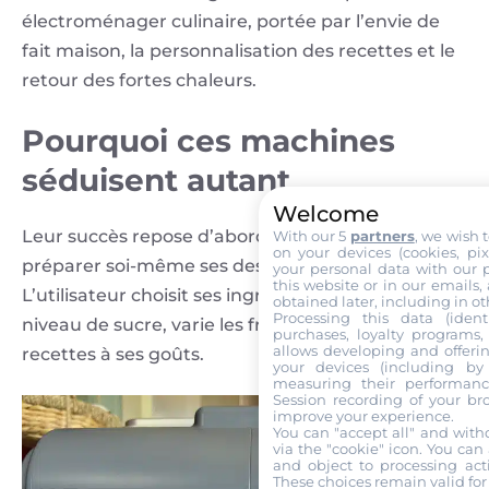
électroménager culinaire, portée par l’envie de
fait maison, la personnalisation des recettes et le
retour des fortes chaleurs.
Pourquoi ces machines
séduisent autant
Welcome
Leur succès repose d’abord sur l’envie de
With our 5
partners
, we wish 
on your devices (cookies, pix
préparer soi-même ses desserts glacés.
your personal data with our p
this website or in our emails,
L’utilisateur choisit ses ingrédients, ajuste le
obtained later, including in ot
Processing this data (identi
niveau de sucre, varie les fruits et adapte les
purchases, loyalty programs, 
allows developing and offerin
recettes à ses goûts.
your devices (including by 
measuring their performanc
Session recording of your br
improve your experience.
You can "accept all" and with
via the "cookie" icon
. You can 
and object to processing acti
These choices remain valid for