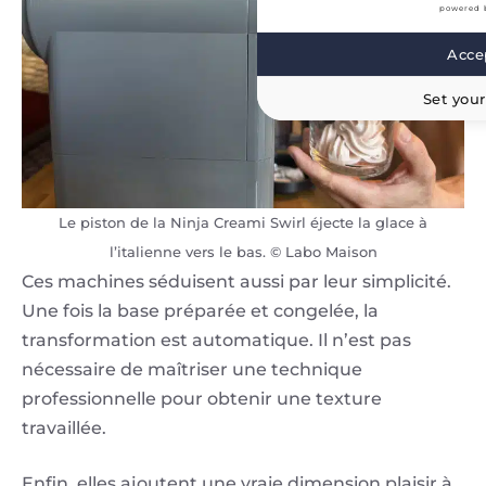
powered 
Accep
Set your
Le piston de la Ninja Creami Swirl éjecte la glace à
l’italienne vers le bas. © Labo Maison
Ces machines séduisent aussi par leur simplicité.
Une fois la base préparée et congelée, la
transformation est automatique. Il n’est pas
nécessaire de maîtriser une technique
professionnelle pour obtenir une texture
travaillée.
Enfin, elles ajoutent une vraie dimension plaisir à