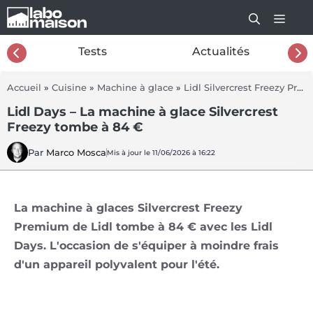
Aller
au
contenu
26
Tests
Actualités
Accueil
»
Cuisine
»
Machine à glace
»
Lidl Silvercrest Freezy Premium
Lidl Days – La machine à glace Silvercrest
Freezy tombe à 84 €
Par
Marco Mosca
Mis à jour le 11/06/2026 à 16:22
La machine à glaces Silvercrest Freezy
Premium de Lidl tombe à 84 € avec les Lidl
Days. L'occasion de s'équiper à moindre frais
d'un appareil polyvalent pour l'été.