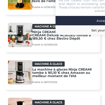
via the "cookie" icon
. You can 
faire de l’ombre à Ninja et Moulinex
and object to processing acti
These choices remain valid for
Publié le 12/06/2026
powered 
Accep
MACHINE À GLACE
Set your
Ninja CREAMi Deluxe : son prix tom
CREAMi Deluxe NC502EU tombe à
189,50 € chez Électro Dépôt
Publié le 02/08/2026
MACHINE À GLACE
La machine à glaces Ninja CREAMi
tombe à 161,10 € chez Amazon au
meilleur moment de l’été
Publié le 28/07/2026
MACHINE À GLACE