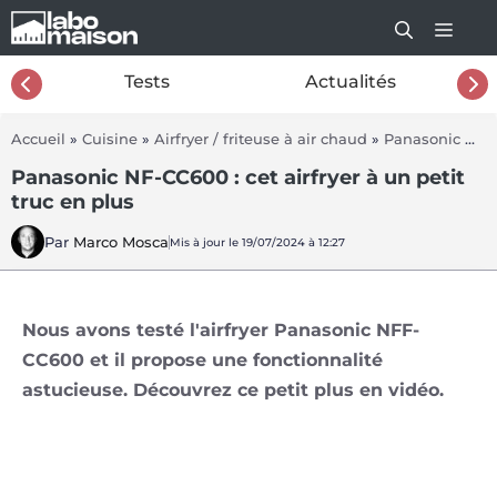
Aller
au
contenu
26
Tests
Actualités
Accueil
»
Cuisine
»
Airfryer / friteuse à air chaud
»
Panasonic NF-CC600
Panasonic NF-CC600 : cet airfryer à un petit
truc en plus
Par
Marco Mosca
Mis à jour le 19/07/2024 à 12:27
Nous avons testé l'airfryer Panasonic NFF-
CC600 et il propose une fonctionnalité
astucieuse. Découvrez ce petit plus en vidéo.