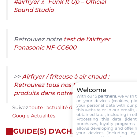
#airfryer
♬ Funk It Up – Official
Sound Studio
Retrouvez notre
test de l’airfryer
Panasonic NF-CC600
>>
Airfryer / friteuse à air chaud :
Retrouvez tous nos tests et fiches
Welcome
produits dans notre comparatif 2026
With our 5
partners
, we wish 
on your devices (cookies, pix
your personal data with our p
Suivez
toute l'actualité de Labo Maison sur
this website or in our emails,
obtained later, including in ot
Google Actualités
.
Processing this data (identi
purchases, loyalty programs, 
allows developing and offerin
GUIDE(S) D'ACHAT
your devices (including by 