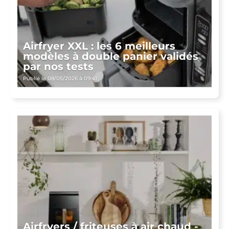
Airfryer XXL : les 6 meilleurs
modèles à double panier validés
par nos tests
Publié le 08/05/2026 à 09:41
Airfryers / friteuses à air chaud -