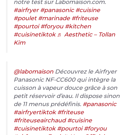
notre test sur Labomaison.com.
#airfryer
#panasonic
#cuisine
#poulet
#marinade
#friteuse
#pourtoi
#foryou
#kitchen
#cuisinetiktok
♬ Aesthetic – Tollan
Kim
@labomaison
Découvrez le Airfryer
Panasonic NF-CC600 qui intègre la
cuisson à vapeur douce grâce à son
petit réservoir d’eau. Il dispose sinon
de 11 menus prédéfinis.
#panasonic
#airfryertiktok
#friteuse
#friteuseairchaud
#cuisine
#cuisinetiktok
#pourtoi
#foryou