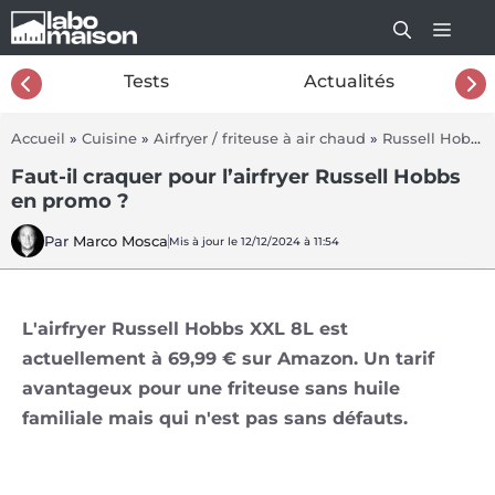
Aller
au
contenu
26
Tests
Actualités
Accueil
»
Cuisine
»
Airfryer / friteuse à air chaud
»
Russell Hobbs Airfryer XXL SatisFry 27170-56w
Faut-il craquer pour l’airfryer Russell Hobbs
en promo ?
Par
Marco Mosca
Mis à jour le 12/12/2024 à 11:54
L'airfryer Russell Hobbs XXL 8L est
actuellement à 69,99 € sur Amazon. Un tarif
avantageux pour une friteuse sans huile
familiale mais qui n'est pas sans défauts.