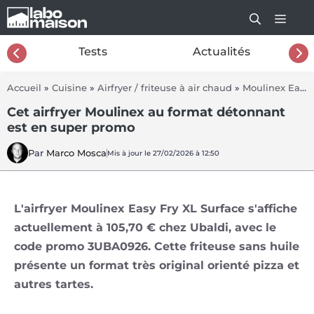
Aller
au
contenu
26
Tests
Actualités
Accueil
»
Cuisine
»
Airfryer / friteuse à air chaud
»
Moulinex Easy Fry XL Surface
Cet airfryer Moulinex au format détonnant
est en super promo
Par
Marco Mosca
Mis à jour le 27/02/2026 à 12:50
L'airfryer Moulinex Easy Fry XL Surface s'affiche
actuellement à 105,70 € chez Ubaldi, avec le
code promo 3UBA0926. Cette friteuse sans huile
présente un format très original orienté pizza et
autres tartes.